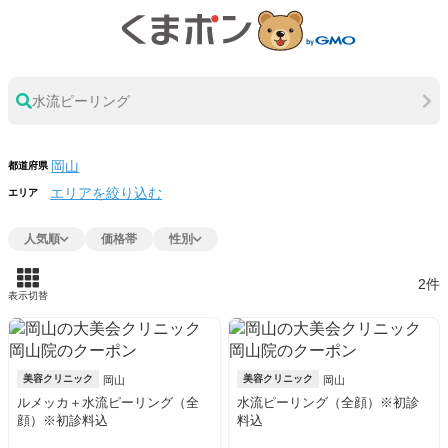
水流ピーリング
都道府県
エリアを絞り込む
エリア
人気順
価格帯
性別
2件
表示切替
美容クリニック
美容クリニック
岡山
岡山
ルメッカ＋水流ピーリング（全
水流ピーリング（全顔）※初診
顔）※初診料込
料込