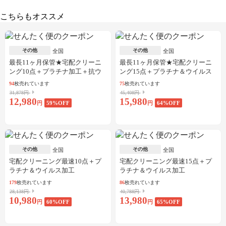
こちらもオススメ
その他
その他
全国
全国
最長11ヶ月保管★宅配クリーニ
最長11ヶ月保管★宅配クリーニ
ング10点＋プラチナ加工＋抗ウ
ング15点＋プラチナ＆ウイルス
イルス加工
加工
94
枚売れています
75
枚売れています
31,878円
45,408円
12,980
15,980
円
59
%OFF
円
64
%OFF
その他
その他
全国
全国
宅配クリーニング最速10点＋プ
宅配クリーニング最速15点＋プ
ラチナ＆ウイルス加工
ラチナ＆ウイルス加工
179
枚売れています
86
枚売れています
28,138円
40,788円
10,980
13,980
円
60
%OFF
円
65
%OFF