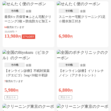
その他
その他
全国
全国
最長6ヶ月保管★ふとん宅配クリ
スニーカー宅配クリーニング2足
ーニング2枚＋防虫防カビ加工＋
☆撥水加工付き
しみ抜き
64
枚売れています
22,528円
13,980
6,980
円
37
%OFF
円
その他
その他
全国
全国
【オンライン診療】不眠対策薬
【オンライン診療】イソトレチ
（デエビゴ）5mg×30錠※初診
ノイン（アクネトレント）
料・送料込
10mg×1か月分※初診料・送料込
7
枚売れています
5,980
6,800
円
円
男女ＯＫ
男女ＯＫ