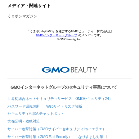
メディア・関連サイト
くまポンマガジン
「くまポンbyGMO」を運営するGMOビューティー株式会社は
GMOインターネットグループ
のメンバーです。
©GMO beauty, Inc.
GMOインターネットグループのセキュリティ事業について
世界初総合ネットセキュリティサービス「GMOセキュリティ24」
パスワード漏洩診断
Webサイトリスク診断
セキュリティ相談AIチャットボット
実在証明・盗聴対策
サイバー攻撃対策（GMOサイバーセキュリティ byイエラエ）
サイバー攻撃対策（GMO Flatt Security）
なりすまし対策