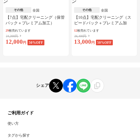
その他
その他
全国
全国
【7点】宅配クリーニング（保管
【10点】宅配クリーニング（ス
パック＋プレミアム加工）
ピードパック＋プレミアム加
工）
29
枚売れています
12
枚売れています
24,200円
26,400円
12,000
13,000
円
50
%OFF
円
50
%OFF
シェア
ご利用ガイド
使い方
タグから探す