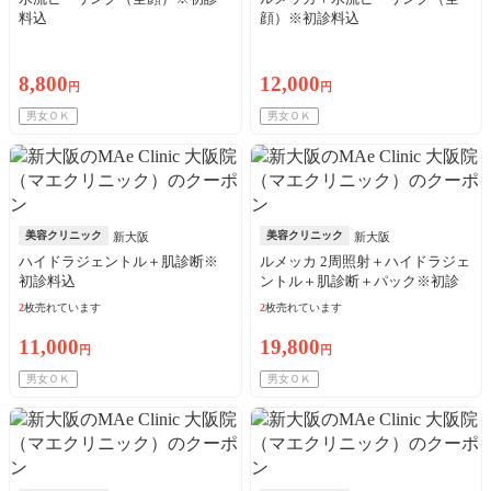
料込
顔）※初診料込
8,800
12,000
円
円
男女ＯＫ
男女ＯＫ
美容クリニック
美容クリニック
新大阪
新大阪
ハイドラジェントル＋肌診断※
ルメッカ 2周照射＋ハイドラジェ
初診料込
ントル＋肌診断＋パック※初診
料込
2
枚売れています
2
枚売れています
11,000
19,800
円
円
男女ＯＫ
男女ＯＫ