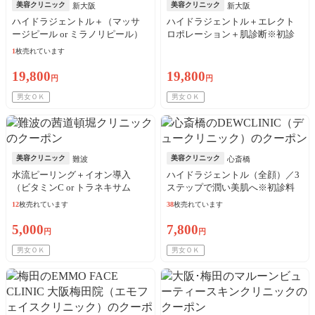
美容クリニック
美容クリニック
新大阪
新大阪
ハイドラジェントル＋（マッサ
ハイドラジェントル＋エレクト
ージピール or ミラノリピール）
ロポレーション＋肌診断※初診
＋肌診断＋パック※初診料込
料込
1
枚売れています
19,800
19,800
円
円
男女ＯＫ
男女ＯＫ
美容クリニック
美容クリニック
難波
心斎橋
水流ピーリング＋イオン導入
ハイドラジェントル（全顔）／3
（ビタミンC or トラネキサム
ステップで潤い美肌へ※初診料
酸）全顔※初診料込
込
12
枚売れています
38
枚売れています
5,000
7,800
円
円
男女ＯＫ
男女ＯＫ