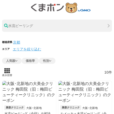
水流ピーリング
都道府県
エリアを絞り込む
エリア
人気順
価格帯
性別
10件
表示切替
美容クリニック
美容クリニック
大阪･北新地
大阪･北新地
水流ピーリング（全顔）※初診
ルメッカ＋水流ピーリング（全