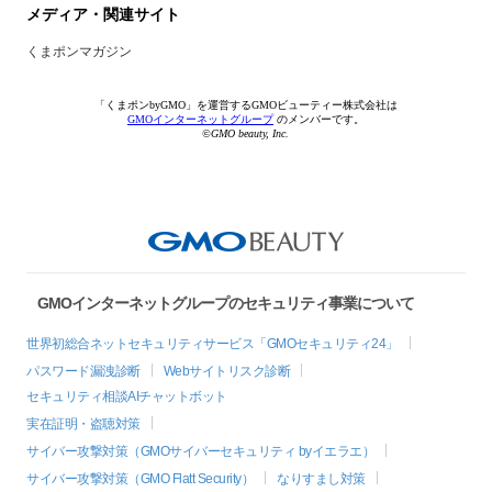
メディア・関連サイト
くまポンマガジン
「くまポンbyGMO」を運営するGMOビューティー株式会社は
GMOインターネットグループ
のメンバーです。
©GMO beauty, Inc.
GMOインターネットグループのセキュリティ事業について
世界初総合ネットセキュリティサービス「GMOセキュリティ24」
パスワード漏洩診断
Webサイトリスク診断
セキュリティ相談AIチャットボット
実在証明・盗聴対策
サイバー攻撃対策（GMOサイバーセキュリティ byイエラエ）
サイバー攻撃対策（GMO Flatt Security）
なりすまし対策