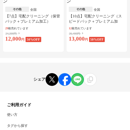
その他
その他
全国
全国
【7点】宅配クリーニング（保管
【10点】宅配クリーニング（ス
パック＋プレミアム加工）
ピードパック＋プレミアム加
工）
29
枚売れています
12
枚売れています
24,200円
26,400円
12,000
13,000
円
50
%OFF
円
50
%OFF
シェア
ご利用ガイド
使い方
タグから探す