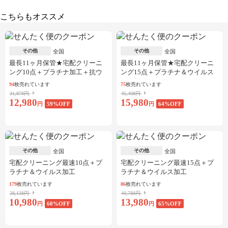
こちらもオススメ
その他
その他
全国
全国
最長11ヶ月保管★宅配クリーニ
最長11ヶ月保管★宅配クリーニ
ング10点＋プラチナ加工＋抗ウ
ング15点＋プラチナ＆ウイルス
イルス加工
加工
94
枚売れています
75
枚売れています
31,878円
45,408円
12,980
15,980
円
59
%OFF
円
64
%OFF
その他
その他
全国
全国
宅配クリーニング最速10点＋プ
宅配クリーニング最速15点＋プ
ラチナ＆ウイルス加工
ラチナ＆ウイルス加工
179
枚売れています
86
枚売れています
28,138円
40,788円
10,980
13,980
円
60
%OFF
円
65
%OFF