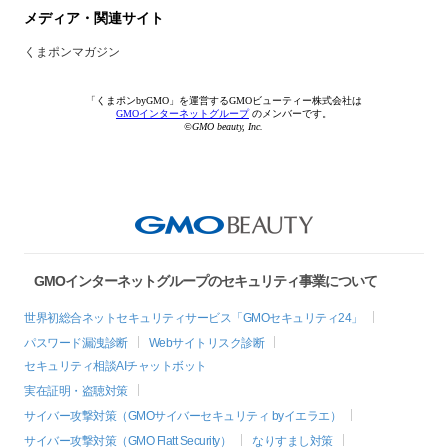
メディア・関連サイト
くまポンマガジン
「くまポンbyGMO」を運営するGMOビューティー株式会社は
GMOインターネットグループ
のメンバーです。
©GMO beauty, Inc.
GMOインターネットグループのセキュリティ事業について
世界初総合ネットセキュリティサービス「GMOセキュリティ24」
パスワード漏洩診断
Webサイトリスク診断
セキュリティ相談AIチャットボット
実在証明・盗聴対策
サイバー攻撃対策（GMOサイバーセキュリティ byイエラエ）
サイバー攻撃対策（GMO Flatt Security）
なりすまし対策