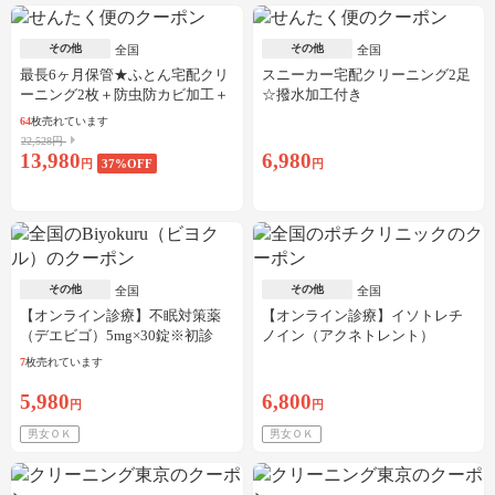
その他
その他
全国
全国
最長6ヶ月保管★ふとん宅配クリ
スニーカー宅配クリーニング2足
ーニング2枚＋防虫防カビ加工＋
☆撥水加工付き
しみ抜き
64
枚売れています
22,528円
13,980
6,980
円
37
%OFF
円
その他
その他
全国
全国
【オンライン診療】不眠対策薬
【オンライン診療】イソトレチ
（デエビゴ）5mg×30錠※初診
ノイン（アクネトレント）
料・送料込
10mg×1か月分※初診料・送料込
7
枚売れています
5,980
6,800
円
円
男女ＯＫ
男女ＯＫ