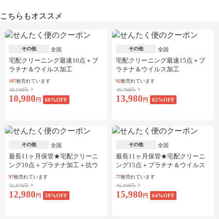
こちらもオススメ
その他
その他
全国
全国
宅配クリーニング最速10点＋プ
宅配クリーニング最速15点＋プ
ラチナ＆ウイルス加工
ラチナ＆ウイルス加工
187
枚売れています
92
枚売れています
28,138円
40,788円
10,980
13,980
円
60
%OFF
円
65
%OFF
その他
その他
全国
全国
最長11ヶ月保管★宅配クリーニ
最長11ヶ月保管★宅配クリーニ
ング10点＋プラチナ加工＋抗ウ
ング15点＋プラチナ＆ウイルス
イルス加工
加工
97
枚売れています
77
枚売れています
31,878円
45,408円
12,980
15,980
円
59
%OFF
円
64
%OFF