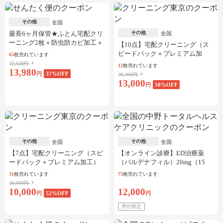
その他
全国
最長6ヶ月保管★ふとん宅配クリ
その他
全国
ーニング2枚＋防虫防カビ加工＋
【10点】宅配クリーニング（ス
しみ抜き
ピードパック＋プレミアム加
65
枚売れています
工）
22,528円
12
枚売れています
13,980
円
37
%OFF
26,400円
13,000
円
50
%OFF
その他
その他
全国
全国
【7点】宅配クリーニング（スピ
【オンライン診療】ED治療薬
ードパック＋プレミアム加工）
（バルデナフィル）20mg（15
錠）※初診料、送料込
31
枚売れています
73
枚売れています
20,900円
10,000
12,000
円
52
%OFF
円
男性限定