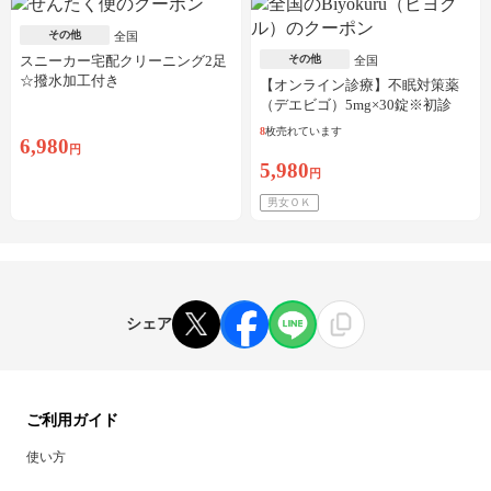
その他
全国
スニーカー宅配クリーニング2足
その他
全国
☆撥水加工付き
【オンライン診療】不眠対策薬
（デエビゴ）5mg×30錠※初診
料・送料込
8
枚売れています
6,980
円
5,980
円
男女ＯＫ
シェア
ご利用ガイド
使い方