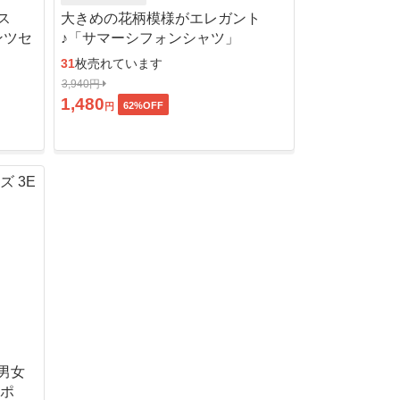
ス
大きめの花柄模様がエレガント
ンツセ
♪「サマーシフォンシャツ」
31
枚売れています
3,940円
1,480
62
%OFF
円
男女
ッポ