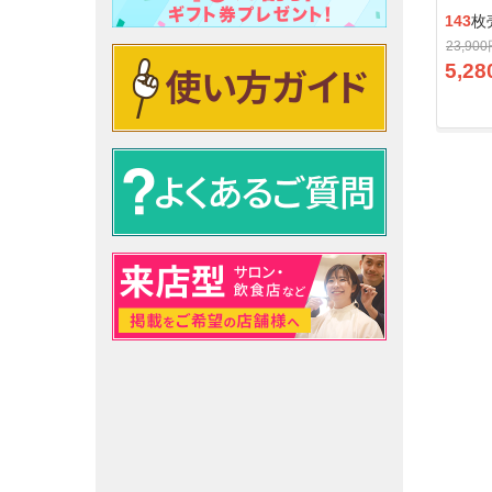
143
枚
23,90
5,28