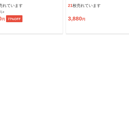
ン」
売れています
21
枚売れています
0円
0
3,880
77
%OFF
円
円