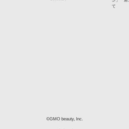
ジ」「肩
て
©GMO beauty, Inc.