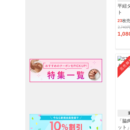
平紐
ト
23
枚
2,740
1,08
完売御
「脇
ット