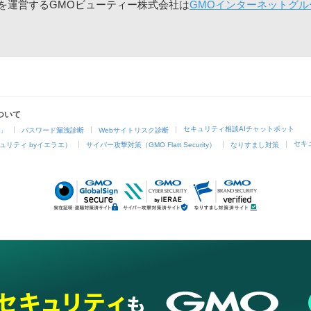
」を運営するGMOビューティー株式会社は
GMOインターネットグル
ついて
セキュリティ相談AIチャットボット
4」
パスワード漏洩診断
Webサイトリスク診断
セキ
ュリティ byイエラエ）
サイバー攻撃対策（GMO Flatt Security）
なりすまし対策