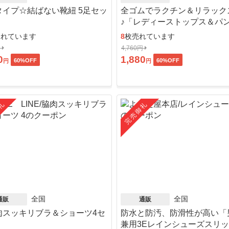
タイプ☆結ばない靴紐 5足セッ
全ゴムでラクチン＆リラック
♪「レディーストップス＆パ
ット」
売れています
8
枚売れています
円
4,760円
0
1,880
60
%OFF
60
%OFF
円
円
礼
完売御礼
全国
全国
通販
通販
肉スッキリブラ＆ショーツ4セ
防水と防汚、防滑性が高い「
」
兼用3Eレインシューズスリ