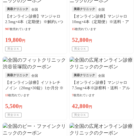
美容クリニック
美容クリニック
全国
全国
【オンライン診療】マンジャロ
【オンライン診療】マンジャロ
2.5mg×4本（定期便）※解約いつ
10mg×4本（定期便）※送料・ア
でも可能！
ルコール綿・診察料込
907
枚売れています
15
枚売れています
19,800
52,800
円
円
男女ＯＫ
男女ＯＫ
美容クリニック
美容クリニック
全国
全国
【オンライン診療】イソトレチ
【オンライン診療】マンジャロ
ノイン（20mg×30錠）1か月分 ※
7.5mg×4本※診察料・送料・アル
診察料、送料込込
コール綿込
13
枚売れています
7
枚売れています
5,500
42,800
円
円
男女ＯＫ
男女ＯＫ