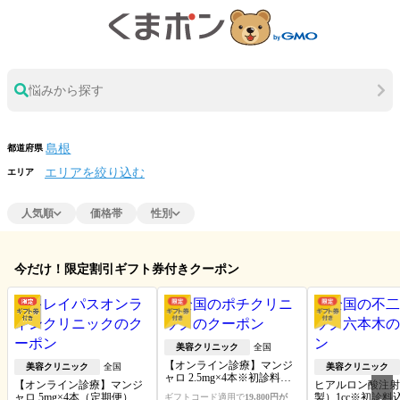
悩みから探す
都道府県
エリアを絞り込む
エリア
人気順
価格帯
性別
今だけ！限定割引ギフト券付きクーポン
美容クリニック
全国
【オンライン診療】マンジ
美容クリニック
全国
美容クリニック
ャロ 2.5mg×4本※初診料・送
【オンライン診療】マンジ
ヒアルロン酸注射
料込
ャロ 5mg×4本（定期便）※
製）1cc※初診料
ギフトコード適用で
19,800円が