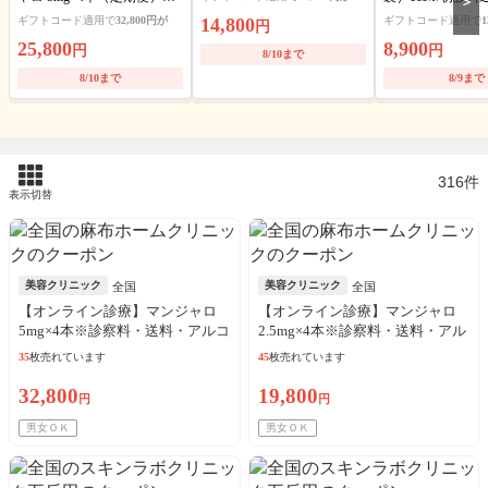
＞
送料・アルコール綿・診察
ト可
ギフトコード適用で
32,800円が
14,800
ギフトコード適用で
1
円
料込
25,800
8,900
円
円
8/10まで
8/10まで
8/9まで
316件
表示切替
美容クリニック
美容クリニック
全国
全国
【オンライン診療】マンジャロ
【オンライン診療】マンジャロ
5mg×4本※診察料・送料・アルコ
2.5mg×4本※診察料・送料・アル
ール綿込／リピート可
コール綿込／リピート可
35
枚売れています
45
枚売れています
32,800
19,800
円
円
男女ＯＫ
男女ＯＫ