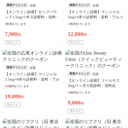
美容クリニック
美容クリニック
全国
全国
【オンライン診療】ゼップバウ
【オンライン診療】マンジャロ
ンド2.5mg×1本※診察料・送料・
5mg×4本※診察料・送料・アルコ
アルコール綿込／リピート可
ール綿込
1
枚売れています
53
枚売れています
7,980
32,800
円
円
男女ＯＫ
男女ＯＫ
美容クリニック
全国
【オンライン診療】マンジャロ
美容クリニック
全国
2.5mg×4本※診察料・送料・アル
【オンライン診療】リベルサス
コール綿込
3mg×1ヶ月※初診料・送料込
110
枚売れています
26
枚売れています
19,800
円
9,000
円
男女ＯＫ
男女ＯＫ