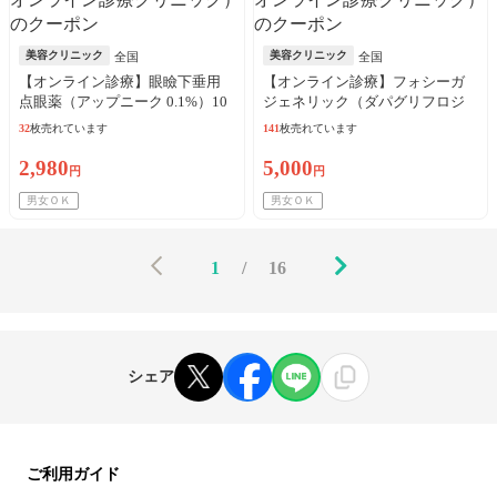
美容クリニック
美容クリニック
全国
全国
【オンライン診療】眼瞼下垂用
【オンライン診療】フォシーガ
点眼薬（アップニーク 0.1%）10
ジェネリック（ダパグリフロジ
本（10日分）※初診料・送料込
ン）5mg×30錠 ※初診料・送料込
32
枚売れています
141
枚売れています
／リピート可
／リピート可
2,980
5,000
円
円
男女ＯＫ
男女ＯＫ
1
/
16
シェア
ご利用ガイド