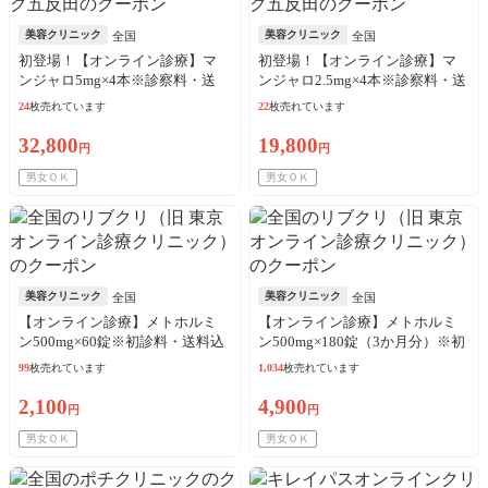
美容クリニック
美容クリニック
全国
全国
初登場！【オンライン診療】マ
初登場！【オンライン診療】マ
ンジャロ5mg×4本※診察料・送
ンジャロ2.5mg×4本※診察料・送
料・アルコール綿込／リピート
料・アルコール綿込／リピート
24
枚売れています
22
枚売れています
可
可
32,800
19,800
円
円
男女ＯＫ
男女ＯＫ
美容クリニック
美容クリニック
全国
全国
【オンライン診療】メトホルミ
【オンライン診療】メトホルミ
ン500mg×60錠※初診料・送料込
ン500mg×180錠（3か月分）※初
／リピート可
診料・送料込
99
枚売れています
1,034
枚売れています
2,100
4,900
円
円
男女ＯＫ
男女ＯＫ