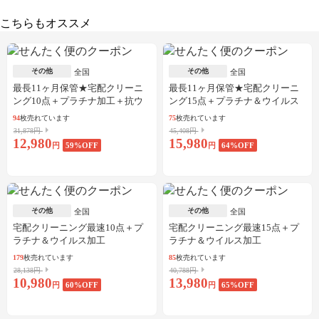
こちらもオススメ
その他
その他
全国
全国
最長11ヶ月保管★宅配クリーニ
最長11ヶ月保管★宅配クリーニ
ング10点＋プラチナ加工＋抗ウ
ング15点＋プラチナ＆ウイルス
イルス加工
加工
94
枚売れています
75
枚売れています
31,878円
45,408円
12,980
15,980
円
59
%OFF
円
64
%OFF
その他
その他
全国
全国
宅配クリーニング最速10点＋プ
宅配クリーニング最速15点＋プ
ラチナ＆ウイルス加工
ラチナ＆ウイルス加工
179
枚売れています
85
枚売れています
28,138円
40,788円
10,980
13,980
円
60
%OFF
円
65
%OFF