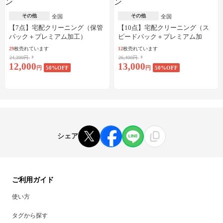
その他
その他
全国
全国
【7点】宅配クリーニング（保管
【10点】宅配クリーニング（ス
パック＋プレミアム加工）
ピードパック＋プレミアム加
工）
29
枚売れています
12
枚売れています
24,200円
26,400円
12,000
13,000
円
50
%OFF
円
50
%OFF
シェア
ご利用ガイド
使い方
タグから探す