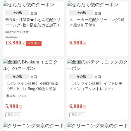
その他
その他
全国
全国
最長6ヶ月保管★ふとん宅配クリ
スニーカー宅配クリーニング2足
ーニング2枚＋防虫防カビ加工＋
☆撥水加工付き
しみ抜き
64
枚売れています
22,528円
13,980
6,980
円
37
%OFF
円
その他
その他
全国
全国
【オンライン診療】不眠対策薬
【オンライン診療】イソトレチ
（デエビゴ）5mg×30錠※初診
ノイン（アクネトレント）
料・送料込
10mg×1か月分※初診料・送料込
7
枚売れています
5,980
6,800
円
円
男女ＯＫ
男女ＯＫ