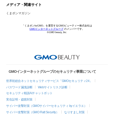
メディア・関連サイト
くまポンマガジン
「くまポンbyGMO」を運営するGMOビューティー株式会社は
GMOインターネットグループ
のメンバーです。
©GMO beauty, Inc.
GMOインターネットグループのセキュリティ事業について
世界初総合ネットセキュリティサービス「GMOセキュリティ24」
パスワード漏洩診断
Webサイトリスク診断
セキュリティ相談AIチャットボット
実在証明・盗聴対策
サイバー攻撃対策（GMOサイバーセキュリティ byイエラエ）
サイバー攻撃対策（GMO Flatt Security）
なりすまし対策