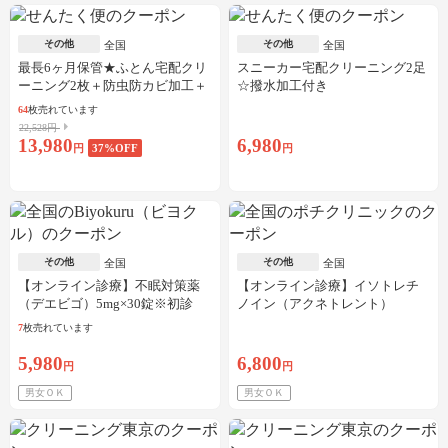
その他
その他
全国
全国
最長6ヶ月保管★ふとん宅配クリ
スニーカー宅配クリーニング2足
ーニング2枚＋防虫防カビ加工＋
☆撥水加工付き
しみ抜き
64
枚売れています
22,528円
13,980
6,980
円
37
%OFF
円
その他
その他
全国
全国
【オンライン診療】不眠対策薬
【オンライン診療】イソトレチ
（デエビゴ）5mg×30錠※初診
ノイン（アクネトレント）
料・送料込
10mg×1か月分※初診料・送料込
7
枚売れています
5,980
6,800
円
円
男女ＯＫ
男女ＯＫ