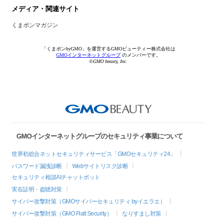
メディア・関連サイト
くまポンマガジン
「くまポンbyGMO」を運営するGMOビューティー株式会社は
GMOインターネットグループ
のメンバーです。
©GMO beauty, Inc.
GMOインターネットグループのセキュリティ事業について
世界初総合ネットセキュリティサービス「GMOセキュリティ24」
パスワード漏洩診断
Webサイトリスク診断
セキュリティ相談AIチャットボット
実在証明・盗聴対策
サイバー攻撃対策（GMOサイバーセキュリティ byイエラエ）
サイバー攻撃対策（GMO Flatt Security）
なりすまし対策