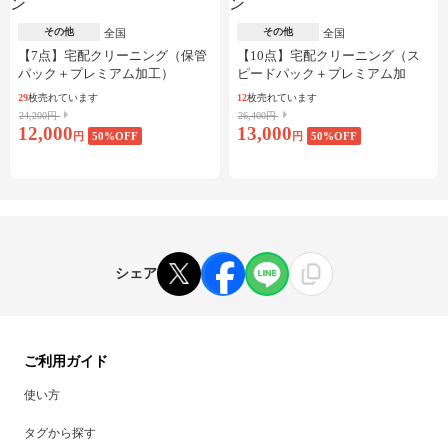
その他
その他
全国
全国
【7点】宅配クリーニング（保管
【10点】宅配クリーニング（ス
パック＋プレミアム加工）
ピードパック＋プレミアム加
工）
29
枚売れています
12
枚売れています
24,200円
26,400円
12,000
13,000
円
50
%OFF
円
50
%OFF
シェア
ご利用ガイド
使い方
タグから探す