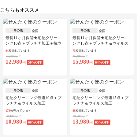
こちらもオススメ
その他
その他
全国
全国
最長11ヶ月保管★宅配クリーニ
最長11ヶ月保管★宅配クリーニ
ング10点＋プラチナ加工＋抗ウ
ング15点＋プラチナ＆ウイルス
イルス加工
加工
94
枚売れています
75
枚売れています
31,878円
45,408円
12,980
15,980
円
59
%OFF
円
64
%OFF
その他
その他
全国
全国
宅配クリーニング最速10点＋プ
宅配クリーニング最速15点＋プ
ラチナ＆ウイルス加工
ラチナ＆ウイルス加工
179
枚売れています
86
枚売れています
28,138円
40,788円
10,980
13,980
円
60
%OFF
円
65
%OFF