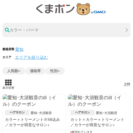
カラー・パーマ
都道府県
エリアを絞り込む
エリア
人気順
価格帯
性別
2件
表示切替
ヘアサロン
ヘアサロン
愛知･大須観音
愛知･大須観音
カラー＋トリーメント※SB込み
カット＋カラー＋トリーメント
／カラーが得意なサロン♪
／カラーが得意なサロン♪
6
枚売れています