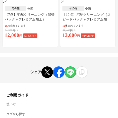
その他
その他
全国
全国
【7点】宅配クリーニング（保管
【10点】宅配クリーニング（ス
パック＋プレミアム加工）
ピードパック＋プレミアム加
工）
29
枚売れています
12
枚売れています
24,200円
26,400円
12,000
13,000
円
50
%OFF
円
50
%OFF
シェア
ご利用ガイド
使い方
タグから探す