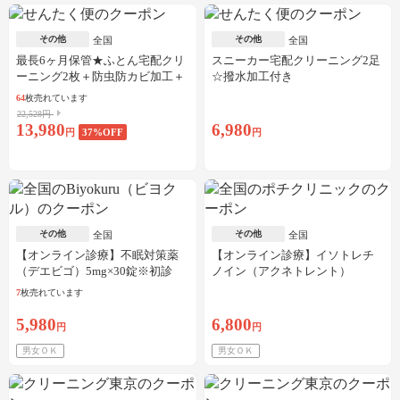
その他
その他
全国
全国
最長6ヶ月保管★ふとん宅配クリ
スニーカー宅配クリーニング2足
ーニング2枚＋防虫防カビ加工＋
☆撥水加工付き
しみ抜き
64
枚売れています
22,528円
13,980
6,980
円
37
%OFF
円
その他
その他
全国
全国
【オンライン診療】不眠対策薬
【オンライン診療】イソトレチ
（デエビゴ）5mg×30錠※初診
ノイン（アクネトレント）
料・送料込
10mg×1か月分※初診料・送料込
7
枚売れています
5,980
6,800
円
円
男女ＯＫ
男女ＯＫ