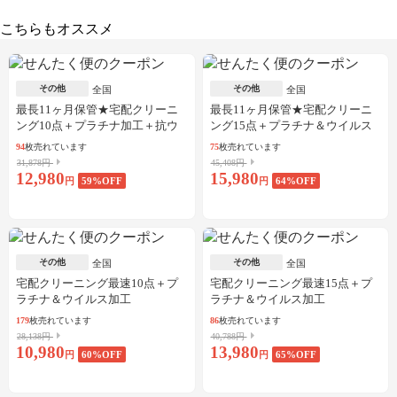
こちらもオススメ
その他
その他
全国
全国
最長11ヶ月保管★宅配クリーニ
最長11ヶ月保管★宅配クリーニ
ング10点＋プラチナ加工＋抗ウ
ング15点＋プラチナ＆ウイルス
イルス加工
加工
94
枚売れています
75
枚売れています
31,878円
45,408円
12,980
15,980
円
59
%OFF
円
64
%OFF
その他
その他
全国
全国
宅配クリーニング最速10点＋プ
宅配クリーニング最速15点＋プ
ラチナ＆ウイルス加工
ラチナ＆ウイルス加工
179
枚売れています
86
枚売れています
28,138円
40,788円
10,980
13,980
円
60
%OFF
円
65
%OFF