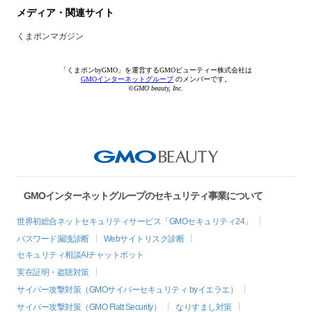
メディア・関連サイト
くまポンマガジン
「くまポンbyGMO」を運営するGMOビューティー株式会社は
GMOインターネットグループ
のメンバーです。
©GMO beauty, Inc.
GMOインターネットグループのセキュリティ事業について
世界初総合ネットセキュリティサービス「GMOセキュリティ24」
パスワード漏洩診断
Webサイトリスク診断
セキュリティ相談AIチャットボット
実在証明・盗聴対策
サイバー攻撃対策（GMOサイバーセキュリティ byイエラエ）
サイバー攻撃対策（GMO Flatt Security）
なりすまし対策