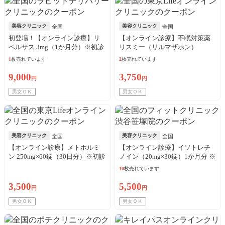
美容クリニック
美容クリニック
全国
全国
初登場！【オンライン診療】リ
【オンライン診療】不眠対策薬
ベルサス 3mg（1か月分）※初診
リスミー（リルマザホン）
料・送料込
1mg（30日分）※初診料・送料込
1
枚売れています
2
枚売れています
／リピート可
9,000
3,750
円
円
男女ＯＫ
男女ＯＫ
美容クリニック
美容クリニック
全国
全国
【オンライン診療】メトホルミ
【オンライン診療】イソトレチ
ン 250mg×60錠（30日分）※初診
ノイン（20mg×30錠）1か月分 ※
料・送料込／リピート可
診察料、送料込込
10
枚売れています
3,500
5,500
円
円
男女ＯＫ
男女ＯＫ