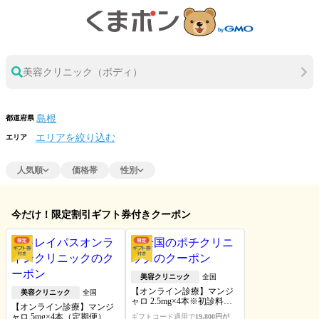
美容クリニック（ボディ）
都道府県
エリアを絞り込む
エリア
人気順
価格帯
性別
今だけ！限定割引ギフト券付きクーポン
美容クリニック
全国
【オンライン診療】マンジ
美容クリニック
全国
ャロ 2.5mg×4本※初診料・送
【オンライン診療】マンジ
料込
ャロ 5mg×4本（定期便）※
ギフトコード適用で
19,800円が