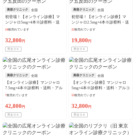
美容クリニック
美容クリニック
全国
全国
初登場！【オンライン診療】マ
初登場！【オンライン診療】マ
ンジャロ5mg×4本※診察料・送
ンジャロ2.5mg×4本※診察料・送
料・アルコール綿込／リピート
料・アルコール綿込／リピート
24
枚売れています
22
枚売れています
可
可
32,800
19,800
円
円
男女ＯＫ
男女ＯＫ
美容クリニック
美容クリニック
全国
全国
【オンライン診療】マンジャロ
【オンライン診療】マンジャロ
7.5mg×4本※診察料・送料・アル
5mg×4本※診察料・送料・アルコ
コール綿込
ール綿込
7
枚売れています
53
枚売れています
42,800
32,800
円
円
男女ＯＫ
男女ＯＫ