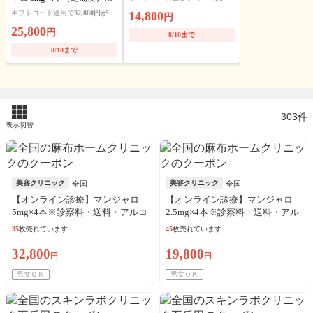
送料・アルコール綿・診察
ギフトコード適用で
32,800円が
14,800
円
料込
25,800
円
8/10まで
8/10まで
303件
表示切替
美容クリニック
美容クリニック
全国
全国
【オンライン診療】マンジャロ
【オンライン診療】マンジャロ
5mg×4本※診察料・送料・アルコ
2.5mg×4本※診察料・送料・アル
ール綿込／リピート可
コール綿込／リピート可
35
枚売れています
45
枚売れています
32,800
19,800
円
円
男女ＯＫ
男女ＯＫ