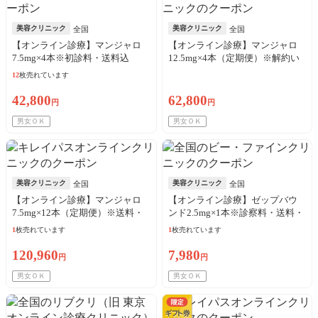
美容クリニック
美容クリニック
全国
全国
【オンライン診療】マンジャロ
【オンライン診療】マンジャロ
7.5mg×4本※初診料・送料込
12.5mg×4本（定期便）※解約い
つでも可能！
12
枚売れています
42,800
62,800
円
円
男女ＯＫ
男女ＯＫ
美容クリニック
美容クリニック
全国
全国
【オンライン診療】マンジャロ
【オンライン診療】ゼップバウ
7.5mg×12本（定期便）※送料・
ンド2.5mg×1本※診察料・送料・
アルコール綿・診察料込
アルコール綿込／リピート可
1
枚売れています
1
枚売れています
120,960
7,980
円
円
男女ＯＫ
男女ＯＫ