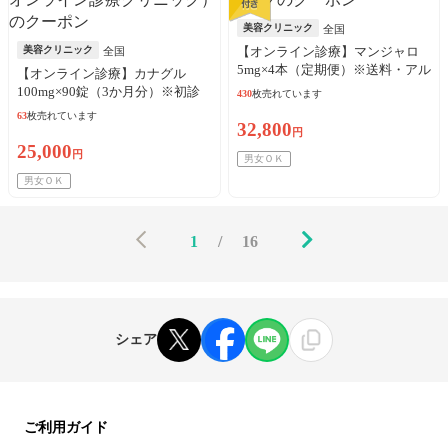
美容クリニック
全国
美容クリニック
【オンライン診療】マンジャロ
全国
5mg×4本（定期便）※送料・アル
【オンライン診療】カナグル
コール綿・診察料込
100mg×90錠（3か月分）※初診
430
枚売れています
料・送料込
63
枚売れています
32,800
円
25,000
円
男女ＯＫ
男女ＯＫ
1
/
16
シェア
ご利用ガイド