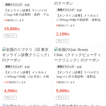
美容クリニック
全国
【オンライン診療】マンジャロ
美容クリニック
全国
2.5mg×4本※診察料・送料・アル
【オンライン診療】メトホルミ
コール綿込
ン500mg×60錠※初診料・送料込
110
枚売れています
／リピート可
99
枚売れています
19,800
円
2,100
円
男女ＯＫ
男女ＯＫ
美容クリニック
美容クリニック
全国
全国
【オンライン診療】メトホルミ
【オンライン診療】リベルサス
ン500mg×180錠（3か月分）※初
3mg×1ヶ月※初診料・送料込
診料・送料込
1,031
枚売れています
25
枚売れています
4,900
9,000
円
円
男女ＯＫ
男女ＯＫ