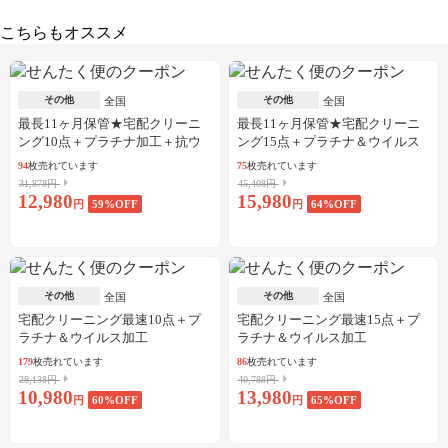
こちらもオススメ
その他
その他
全国
全国
最長11ヶ月保管★宅配クリーニ
最長11ヶ月保管★宅配クリーニ
ング10点＋プラチナ加工＋抗ウ
ング15点＋プラチナ＆ウイルス
イルス加工
加工
94
枚売れています
75
枚売れています
31,878円
45,408円
12,980
15,980
円
59
%OFF
円
64
%OFF
その他
その他
全国
全国
宅配クリーニング最速10点＋プ
宅配クリーニング最速15点＋プ
ラチナ＆ウイルス加工
ラチナ＆ウイルス加工
179
枚売れています
86
枚売れています
28,138円
40,788円
10,980
13,980
円
60
%OFF
円
65
%OFF