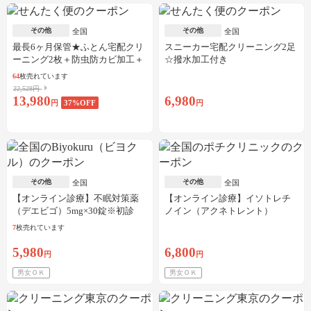
その他
その他
全国
全国
最長6ヶ月保管★ふとん宅配クリ
スニーカー宅配クリーニング2足
ーニング2枚＋防虫防カビ加工＋
☆撥水加工付き
しみ抜き
64
枚売れています
22,528円
13,980
6,980
円
37
%OFF
円
その他
その他
全国
全国
【オンライン診療】不眠対策薬
【オンライン診療】イソトレチ
（デエビゴ）5mg×30錠※初診
ノイン（アクネトレント）
料・送料込
10mg×1か月分※初診料・送料込
7
枚売れています
5,980
6,800
円
円
男女ＯＫ
男女ＯＫ