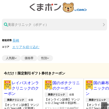
美容クリニック（ボディ）
都道府県
エリアを絞り込む
エリア
人気順
価格帯
性別
今だけ！限定割引ギフト券付きクーポン
美容クリニック
全国
【オンライン診療】マンジ
美容クリニック
全国
美容クリニック
ャロ 2.5mg×4本※初診料・送
【オンライン診療】マンジ
【オンライン診療
料込
ャロ 5mg×4本（定期便）※
ャロ2.5mg×4本
ギフトコード適用で
19,800円が