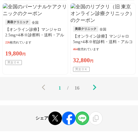
美容クリニック
全国
【オンライン診療】マンジャロ
美容クリニック
全国
2.5mg×4本※診察料・送料・アル
【オンライン診療】マンジャロ
コール綿込／来院歴問わず3枚購
5mg×4本※初診料・送料・アルコ
226
枚売れています
入可
ール綿込／リピート可
464
枚売れています
19,800
円
32,800
円
男女ＯＫ
男女ＯＫ
1
/
16
シェア