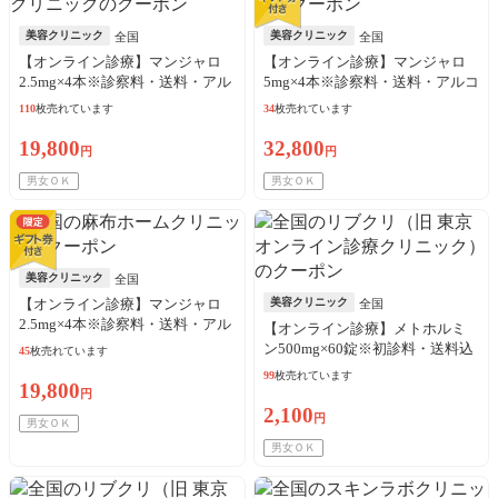
美容クリニック
美容クリニック
全国
全国
【オンライン診療】マンジャロ
【オンライン診療】マンジャロ
2.5mg×4本※診察料・送料・アル
5mg×4本※診察料・送料・アルコ
コール綿込
ール綿込／リピート可
110
枚売れています
34
枚売れています
19,800
32,800
円
円
男女ＯＫ
男女ＯＫ
美容クリニック
全国
【オンライン診療】マンジャロ
美容クリニック
全国
2.5mg×4本※診察料・送料・アル
【オンライン診療】メトホルミ
コール綿込／リピート可
ン500mg×60錠※初診料・送料込
45
枚売れています
／リピート可
99
枚売れています
19,800
円
2,100
円
男女ＯＫ
男女ＯＫ