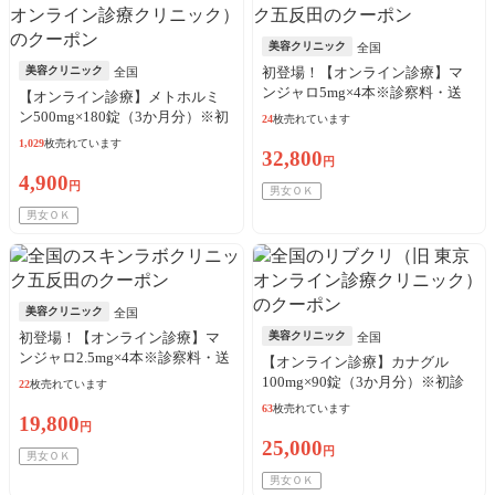
美容クリニック
全国
美容クリニック
初登場！【オンライン診療】マ
全国
ンジャロ5mg×4本※診察料・送
【オンライン診療】メトホルミ
料・アルコール綿込／リピート
ン500mg×180錠（3か月分）※初
24
枚売れています
可
診料・送料込
1,029
枚売れています
32,800
円
4,900
円
男女ＯＫ
男女ＯＫ
美容クリニック
全国
初登場！【オンライン診療】マ
美容クリニック
全国
ンジャロ2.5mg×4本※診察料・送
【オンライン診療】カナグル
料・アルコール綿込／リピート
100mg×90錠（3か月分）※初診
22
枚売れています
可
料・送料込
63
枚売れています
19,800
円
25,000
円
男女ＯＫ
男女ＯＫ