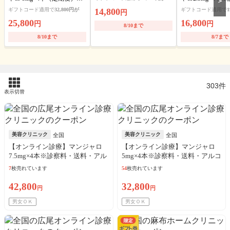
＞
送料・アルコール綿・診察
料・アルコール綿
ギフトコード適用で
32,800円が
14,800
ギフトコード適用で
1
円
料込
ート可
25,800
16,800
円
円
8/10まで
8/10まで
8/7まで
303件
表示切替
美容クリニック
美容クリニック
全国
全国
【オンライン診療】マンジャロ
【オンライン診療】マンジャロ
7.5mg×4本※診察料・送料・アル
5mg×4本※診察料・送料・アルコ
コール綿込
ール綿込
7
枚売れています
54
枚売れています
42,800
32,800
円
円
男女ＯＫ
男女ＯＫ