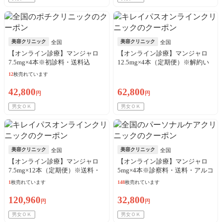
美容クリニック
美容クリニック
全国
全国
【オンライン診療】マンジャロ
【オンライン診療】マンジャロ
7.5mg×4本※初診料・送料込
12.5mg×4本（定期便）※解約い
つでも可能！
12
枚売れています
42,800
62,800
円
円
男女ＯＫ
男女ＯＫ
美容クリニック
美容クリニック
全国
全国
【オンライン診療】マンジャロ
【オンライン診療】マンジャロ
7.5mg×12本（定期便）※送料・
5mg×4本※診察料・送料・アルコ
アルコール綿・診察料込
ール綿込／来院歴問わず3枚購入
1
枚売れています
148
枚売れています
可
120,960
32,800
円
円
男女ＯＫ
男女ＯＫ