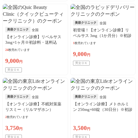
美容クリニック
全国
美容クリニック
初登場！【オンライン診療】リ
全国
ベルサス 3mg（1か月分）※初診
【オンライン診療】リベルサス
料・送料込
3mg×1ヶ月※初診料・送料込
1
枚売れています
24
枚売れています
9,000
円
9,000
円
男女ＯＫ
男女ＯＫ
美容クリニック
美容クリニック
全国
全国
【オンライン診療】不眠対策薬
【オンライン診療】メトホルミ
リスミー（リルマザホン）
ン 250mg×60錠（30日分）※初診
1mg（30日分）※初診料・送料込
料・送料込／リピート可
2
枚売れています
／リピート可
3,750
3,500
円
円
男女ＯＫ
男女ＯＫ