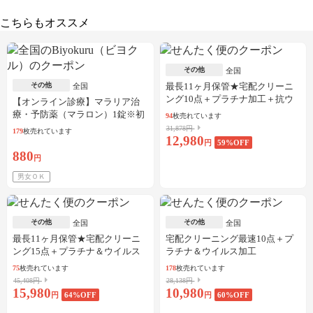
こちらもオススメ
その他
全国
その他
最長11ヶ月保管★宅配クリーニ
全国
ング10点＋プラチナ加工＋抗ウ
【オンライン診療】マラリア治
イルス加工
療・予防薬（マラロン）1錠※初
94
枚売れています
診料・送料込／30枚可
31,878円
179
枚売れています
12,980
円
59
%OFF
880
円
男女ＯＫ
その他
その他
全国
全国
最長11ヶ月保管★宅配クリーニ
宅配クリーニング最速10点＋プ
ング15点＋プラチナ＆ウイルス
ラチナ＆ウイルス加工
加工
75
枚売れています
178
枚売れています
45,408円
28,138円
15,980
10,980
円
64
%OFF
円
60
%OFF