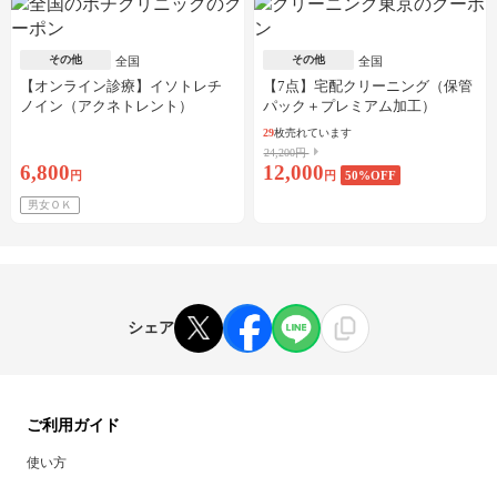
その他
その他
全国
全国
【オンライン診療】イソトレチ
【7点】宅配クリーニング（保管
ノイン（アクネトレント）
パック＋プレミアム加工）
10mg×1か月分※初診料・送料込
29
枚売れています
24,200円
6,800
12,000
円
円
50
%OFF
男女ＯＫ
シェア
ご利用ガイド
使い方