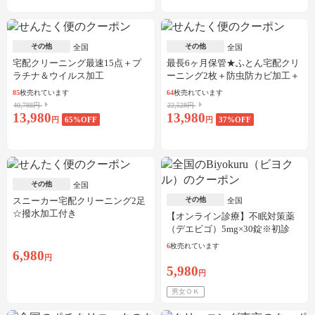
その他
その他
全国
全国
宅配クリーニング最速15点＋プ
最長6ヶ月保管★ふとん宅配クリ
ラチナ＆ウイルス加工
ーニング2枚＋防虫防カビ加工＋
しみ抜き
85
枚売れています
64
枚売れています
40,788円
22,528円
13,980
13,980
円
65
%OFF
円
37
%OFF
その他
全国
スニーカー宅配クリーニング2足
その他
全国
☆撥水加工付き
【オンライン診療】不眠対策薬
（デエビゴ）5mg×30錠※初診
料・送料込
6
枚売れています
6,980
円
5,980
円
男女ＯＫ