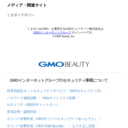
メディア・関連サイト
くまポンマガジン
「くまポンbyGMO」を運営するGMOビューティー株式会社は
GMOインターネットグループ
のメンバーです。
©GMO beauty, Inc.
GMOインターネットグループのセキュリティ事業について
世界初総合ネットセキュリティサービス「GMOセキュリティ24」
パスワード漏洩診断
Webサイトリスク診断
セキュリティ相談AIチャットボット
実在証明・盗聴対策
サイバー攻撃対策（GMOサイバーセキュリティ byイエラエ）
サイバー攻撃対策（GMO Flatt Security）
なりすまし対策