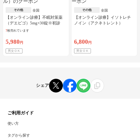
その他
その他
全国
全国
【オンライン診療】不眠対策薬
【オンライン診療】イソトレチ
（デエビゴ）5mg×30錠※初診
ノイン（アクネトレント）
料・送料込
10mg×1か月分※初診料・送料込
7
枚売れています
5,980
6,800
円
円
男女ＯＫ
男女ＯＫ
シェア
ご利用ガイド
使い方
タグから探す