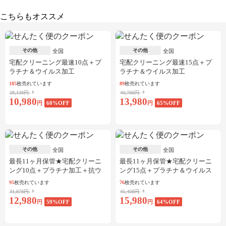
こちらもオススメ
その他
その他
全国
全国
宅配クリーニング最速10点＋プ
宅配クリーニング最速15点＋プ
ラチナ＆ウイルス加工
ラチナ＆ウイルス加工
185
枚売れています
89
枚売れています
28,138円
40,788円
10,980
13,980
円
60
%OFF
円
65
%OFF
その他
その他
全国
全国
最長11ヶ月保管★宅配クリーニ
最長11ヶ月保管★宅配クリーニ
ング10点＋プラチナ加工＋抗ウ
ング15点＋プラチナ＆ウイルス
イルス加工
加工
95
枚売れています
76
枚売れています
31,878円
45,408円
12,980
15,980
円
59
%OFF
円
64
%OFF