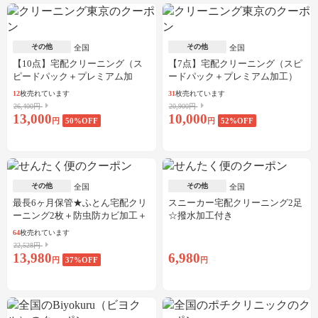
その他
その他
全国
全国
【10点】宅配クリーニング（ス
【7点】宅配クリーニング（スピ
ピードパック＋プレミアム加
ードパック＋プレミアム加工）
工）
12
枚売れています
31
枚売れています
26,400円
20,900円
13,000
10,000
円
50
%OFF
円
52
%OFF
その他
その他
全国
全国
最長6ヶ月保管★ふとん宅配クリ
スニーカー宅配クリーニング2足
ーニング2枚＋防虫防カビ加工＋
☆撥水加工付き
しみ抜き
64
枚売れています
22,528円
13,980
6,980
円
37
%OFF
円