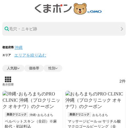
毛穴・ニキビ跡
都道府県
エリアを絞り込む
エリア
人気順
価格帯
性別
2件
表示切替
美容クリニック
美容クリニック
沖縄･おもろまち
おもろまち
ベルベットスキン（全顔）※麻
マッサージピール or サリチル酸
酔代・初診料込
マクロゴールピーリング（全