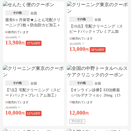
その他
全国
最長6ヶ月保管★ふとん宅配クリ
その他
全国
ーニング2枚＋防虫防カビ加工＋
【10点】宅配クリーニング（ス
しみ抜き
ピードパック＋プレミアム加
65
枚売れています
工）
22,528円
12
枚売れています
13,980
円
37
%OFF
26,400円
13,000
円
50
%OFF
その他
その他
全国
全国
【7点】宅配クリーニング（スピ
【オンライン診療】ED治療薬
ードパック＋プレミアム加工）
（バルデナフィル）20mg（15
錠）※初診料、送料込
31
枚売れています
73
枚売れています
20,900円
10,000
12,000
円
52
%OFF
円
男性限定