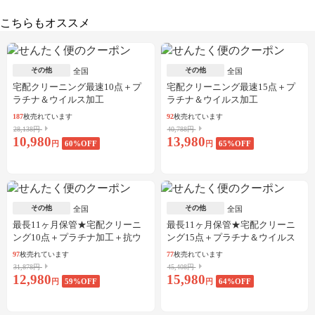
こちらもオススメ
その他
その他
全国
全国
宅配クリーニング最速10点＋プ
宅配クリーニング最速15点＋プ
ラチナ＆ウイルス加工
ラチナ＆ウイルス加工
187
枚売れています
92
枚売れています
28,138円
40,788円
10,980
13,980
円
60
%OFF
円
65
%OFF
その他
その他
全国
全国
最長11ヶ月保管★宅配クリーニ
最長11ヶ月保管★宅配クリーニ
ング10点＋プラチナ加工＋抗ウ
ング15点＋プラチナ＆ウイルス
イルス加工
加工
97
枚売れています
77
枚売れています
31,878円
45,408円
12,980
15,980
円
59
%OFF
円
64
%OFF