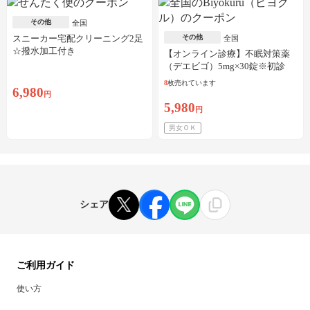
その他
全国
スニーカー宅配クリーニング2足
その他
全国
☆撥水加工付き
【オンライン診療】不眠対策薬
（デエビゴ）5mg×30錠※初診
料・送料込
8
枚売れています
6,980
円
5,980
円
男女ＯＫ
シェア
ご利用ガイド
使い方