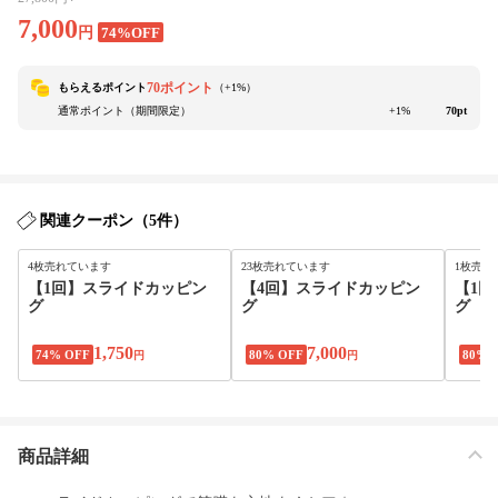
7,000
円
74%OFF
70ポイント
もらえるポイント
（+
1
%）
通常ポイント（期間限定）
+1%
70pt
関連クーポン（5件）
4枚売れています
23枚売れています
1枚売れ
【1回】スライドカッピン
【4回】スライドカッピン
【1
グ
グ
グ
1,750
7,000
74% OFF
80% OFF
80% 
円
円
商品詳細