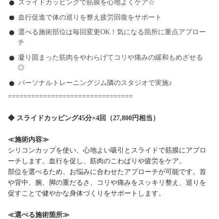
スライドカッピングで筋膜を心地よくケア☆
血行促進で体の巡りを整え疲労回復をサポート
選べる施術部位は毎回変更OK！気になる箇所に重点アプロー
チ
凝り固まった筋肉をやわらげてコリや痛みの緩和もめざせる
◎
パーソナルトレーニングジム隣のスタジオで実施♪
================================
◆ スライドカッピング45分×4回（27,800円相当）
≪施術内容≫
シリコンカップを使い、心地よい吸引とスライドで筋膜にアプロ
ーチします。血行を促し、筋肉のこわばりや疲労をケア。
部位を選べるため、お悩みに合わせたアプローチが可能です。首
や背中、腕、脚の重だるさ、コリや痛みをスッキリ整え、巡りを
促すことで健やかな身体づくりをサポートします。
≪選べる施術箇所≫