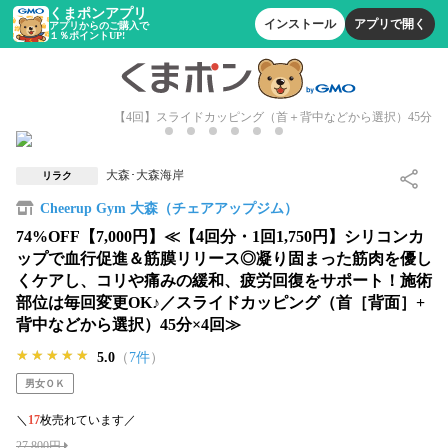
くまポンアプリ
インストール
アプリで開く
アプリからのご購入で
１％ポイントUP!
【4回】スライドカッピング（首＋背中などから選択）45分
大森･大森海岸
リラク
Cheerup Gym 大森（チェアアップジム）
74%OFF【7,000円】≪【4回分・1回1,750円】シリコンカ
ップで血行促進＆筋膜リリース◎凝り固まった筋肉を優し
くケアし、コリや痛みの緩和、疲労回復をサポート！施術
部位は毎回変更OK♪／スライドカッピング（首［背面］+
背中などから選択）45分×4回≫
★★★★★
★★★★★
★★★★★
5.0
（
7件
）
男女ＯＫ
＼
17
枚売れています／
27,800円