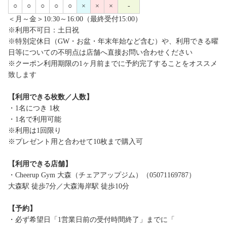
○
○
○
○
○
×
×
×
-
＜月～金＞10:30～16:00（最終受付15:00）
※利用不可日：土日祝
※特別定休日（GW・お盆・年末年始など含む）や、利用できる曜
日等についての不明点は店舗へ直接お問い合わせください
※クーポン利用期限の1ヶ月前までに予約完了することをオススメ
致します
【利用できる枚数／人数】
・1名につき 1枚
・1名で利用可能
※利用は1回限り
※プレゼント用と合わせて10枚まで購入可
【利用できる店舗】
・Cheerup Gym 大森（チェアアップジム）（05071169787）
大森駅 徒歩7分／大森海岸駅 徒歩10分
【予約】
・必ず希望日「1営業日前の受付時間終了」までに「