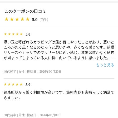
このクーポンの口コミ
★★★★★
★★★★★
★★★★★
5.0
（7件）
★★★★★
★★★★★
★★★★★
5.0
吸い玉と呼ばれるカッピングは遥か昔にやったことがあり、悪いと
ころが丸く黒くなるのだろうと思いきや、赤くなる感じです。筋膜
リリースやカッサでのマッサージに近い感じ。運動習慣がなく筋肉
が固まってしまっている人に特に向いているように思いました。も
しくは運動していてより良い動きを追求する方に。どちらにせよ、
もっと見る
この価格で4回も受けられるのは驚きです。
40代後半 | 女性 | 投稿日：2026年06月20日
★★★★★
★★★★★
★★★★★
5.0
錦糸町駅から近く利便性が高いです。施術内容も素晴らしく満足で
きました。
50代前半 | 男性 | 投稿日：2026年06月09日