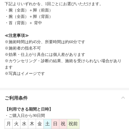
下記よりいずれかを、1回ごとにお選びいただけます。
・腕（全面）＋脚（前面）
・腕（全面）＋脚（背面）
・首（背面）＋ 背中
≪注意事項≫
※施術時間は約45分、所要時間は約60分です
※施術者の指名不可
※効果・仕上がり具合には個人差があります
※カウンセリング・診断の結果、施術を受けられない場合があり
ます
※写真はイメージです
ご利用条件
【利用できる期間と日時】
・ご購入日から90日間
月
火
水
木
金
土
日
祝
祝前