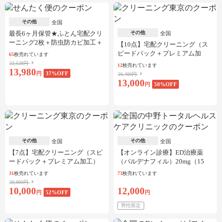
その他
全国
最長6ヶ月保管★ふとん宅配クリ
その他
全国
ーニング2枚＋防虫防カビ加工＋
【10点】宅配クリーニング（ス
しみ抜き
ピードパック＋プレミアム加
65
枚売れています
工）
22,528円
12
枚売れています
13,980
円
37
%OFF
26,400円
13,000
円
50
%OFF
その他
その他
全国
全国
【7点】宅配クリーニング（スピ
【オンライン診療】ED治療薬
ードパック＋プレミアム加工）
（バルデナフィル）20mg（15
錠）※初診料、送料込
31
枚売れています
73
枚売れています
20,900円
10,000
12,000
円
52
%OFF
円
男性限定