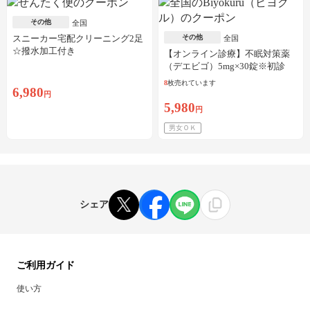
その他
全国
スニーカー宅配クリーニング2足
その他
全国
☆撥水加工付き
【オンライン診療】不眠対策薬
（デエビゴ）5mg×30錠※初診
料・送料込
8
枚売れています
6,980
円
5,980
円
男女ＯＫ
シェア
ご利用ガイド
使い方