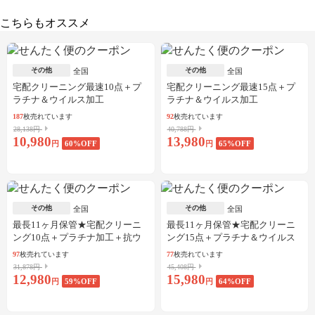
こちらもオススメ
その他
その他
全国
全国
宅配クリーニング最速10点＋プ
宅配クリーニング最速15点＋プ
ラチナ＆ウイルス加工
ラチナ＆ウイルス加工
187
枚売れています
92
枚売れています
28,138円
40,788円
10,980
13,980
円
60
%OFF
円
65
%OFF
その他
その他
全国
全国
最長11ヶ月保管★宅配クリーニ
最長11ヶ月保管★宅配クリーニ
ング10点＋プラチナ加工＋抗ウ
ング15点＋プラチナ＆ウイルス
イルス加工
加工
97
枚売れています
77
枚売れています
31,878円
45,408円
12,980
15,980
円
59
%OFF
円
64
%OFF