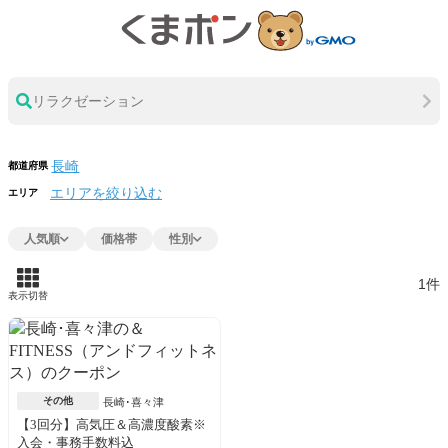
リラクゼーション
都道府県
エリアを絞り込む
エリア
人気順
価格帯
性別
1件
表示切替
その他
長崎･喜々津
【3回分】高気圧＆高濃度酸素※
入会・事務手数料込