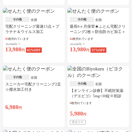
その他
その他
全国
全国
宅配クリーニング最速15点＋プ
最長6ヶ月保管★ふとん宅配クリ
ラチナ＆ウイルス加工
ーニング2枚＋防虫防カビ加工＋
しみ抜き
85
枚売れています
64
枚売れています
40,788円
22,528円
13,980
13,980
円
65
%OFF
円
37
%OFF
その他
全国
スニーカー宅配クリーニング2足
その他
全国
☆撥水加工付き
【オンライン診療】不眠対策薬
（デエビゴ）5mg×30錠※初診
料・送料込
6
枚売れています
6,980
円
5,980
円
男女ＯＫ