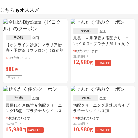
こちらもオススメ
その他
全国
その他
最長11ヶ月保管★宅配クリーニ
全国
ング10点＋プラチナ加工＋抗ウ
【オンライン診療】マラリア治
イルス加工
療・予防薬（マラロン）1錠※初
93
枚売れています
診料・送料込／30枚可
31,878円
179
枚売れています
12,980
円
59
%OFF
880
円
男女ＯＫ
その他
その他
全国
全国
最長11ヶ月保管★宅配クリーニ
宅配クリーニング最速10点＋プ
ング15点＋プラチナ＆ウイルス
ラチナ＆ウイルス加工
加工
75
枚売れています
178
枚売れています
45,408円
28,138円
15,980
10,980
円
64
%OFF
円
60
%OFF