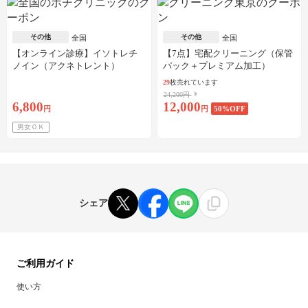
その他
その他
全国
全国
【オンライン診療】イソトレチ
【7点】宅配クリーニング（保管
ノイン（アクネトレント）
パック＋プレミアム加工）
10mg×1か月分※初診料・送料込
29
枚売れています
24,200円
6,800
12,000
円
円
50
%OFF
男女ＯＫ
シェア
ご利用ガイド
使い方