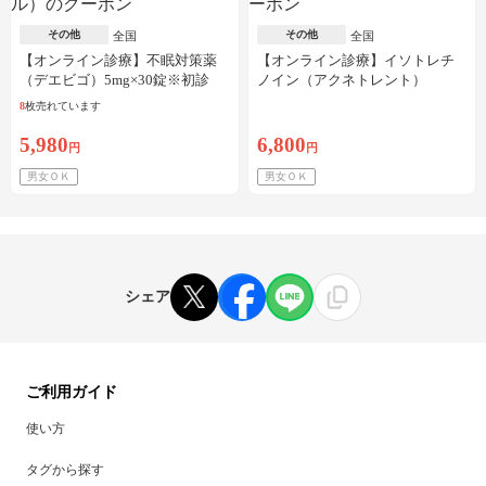
その他
その他
全国
全国
【オンライン診療】不眠対策薬
【オンライン診療】イソトレチ
（デエビゴ）5mg×30錠※初診
ノイン（アクネトレント）
料・送料込
10mg×1か月分※初診料・送料込
8
枚売れています
5,980
6,800
円
円
男女ＯＫ
男女ＯＫ
シェア
ご利用ガイド
使い方
タグから探す