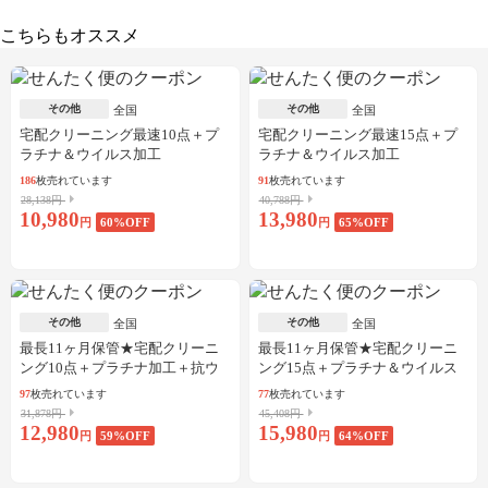
こちらもオススメ
その他
その他
全国
全国
宅配クリーニング最速10点＋プ
宅配クリーニング最速15点＋プ
ラチナ＆ウイルス加工
ラチナ＆ウイルス加工
186
枚売れています
91
枚売れています
28,138円
40,788円
10,980
13,980
円
60
%OFF
円
65
%OFF
その他
その他
全国
全国
最長11ヶ月保管★宅配クリーニ
最長11ヶ月保管★宅配クリーニ
ング10点＋プラチナ加工＋抗ウ
ング15点＋プラチナ＆ウイルス
イルス加工
加工
97
枚売れています
77
枚売れています
31,878円
45,408円
12,980
15,980
円
59
%OFF
円
64
%OFF