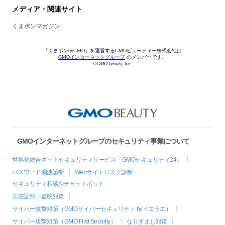
メディア・関連サイト
くまポンマガジン
「くまポンbyGMO」を運営するGMOビューティー株式会社は
GMOインターネットグループ
のメンバーです。
©GMO beauty, Inc.
GMOインターネットグループのセキュリティ事業について
世界初総合ネットセキュリティサービス「GMOセキュリティ24」
パスワード漏洩診断
Webサイトリスク診断
セキュリティ相談AIチャットボット
実在証明・盗聴対策
サイバー攻撃対策（GMOサイバーセキュリティ byイエラエ）
サイバー攻撃対策（GMO Flatt Security）
なりすまし対策