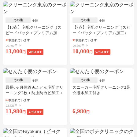
その他
その他
全国
全国
【10点】宅配クリーニング（ス
【7点】宅配クリーニング（スピ
ピードパック＋プレミアム加
ードパック＋プレミアム加工）
工）
12
枚売れています
31
枚売れています
26,400円
20,900円
13,000
10,000
円
50
%OFF
円
52
%OFF
その他
その他
全国
全国
最長6ヶ月保管★ふとん宅配クリ
スニーカー宅配クリーニング2足
ーニング2枚＋防虫防カビ加工＋
☆撥水加工付き
しみ抜き
64
枚売れています
22,528円
13,980
6,980
円
37
%OFF
円