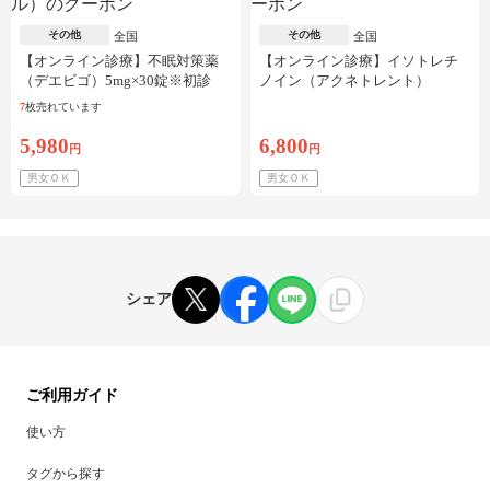
その他
その他
全国
全国
【オンライン診療】不眠対策薬
【オンライン診療】イソトレチ
（デエビゴ）5mg×30錠※初診
ノイン（アクネトレント）
料・送料込
10mg×1か月分※初診料・送料込
7
枚売れています
5,980
6,800
円
円
男女ＯＫ
男女ＯＫ
シェア
ご利用ガイド
使い方
タグから探す