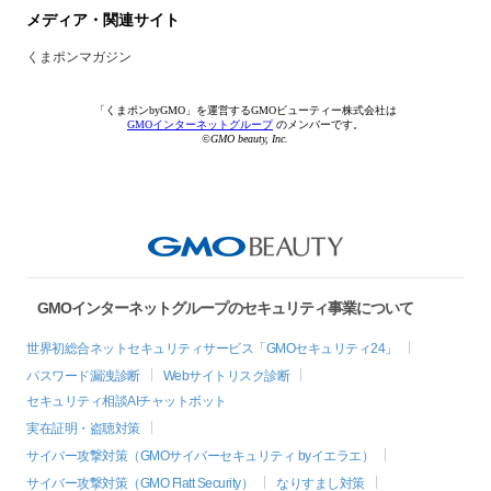
メディア・関連サイト
くまポンマガジン
「くまポンbyGMO」を運営するGMOビューティー株式会社は
GMOインターネットグループ
のメンバーです。
©GMO beauty, Inc.
GMOインターネットグループのセキュリティ事業について
世界初総合ネットセキュリティサービス「GMOセキュリティ24」
パスワード漏洩診断
Webサイトリスク診断
セキュリティ相談AIチャットボット
実在証明・盗聴対策
サイバー攻撃対策（GMOサイバーセキュリティ byイエラエ）
サイバー攻撃対策（GMO Flatt Security）
なりすまし対策