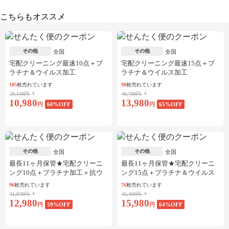
こちらもオススメ
その他
その他
全国
全国
宅配クリーニング最速10点＋プ
宅配クリーニング最速15点＋プ
ラチナ＆ウイルス加工
ラチナ＆ウイルス加工
185
枚売れています
90
枚売れています
28,138円
40,788円
10,980
13,980
円
60
%OFF
円
65
%OFF
その他
その他
全国
全国
最長11ヶ月保管★宅配クリーニ
最長11ヶ月保管★宅配クリーニ
ング10点＋プラチナ加工＋抗ウ
ング15点＋プラチナ＆ウイルス
イルス加工
加工
96
枚売れています
76
枚売れています
31,878円
45,408円
12,980
15,980
円
59
%OFF
円
64
%OFF