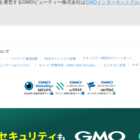
」を運営するGMOビューティー株式会社は
GMOインターネットグル
ついて
セキュリティ相談AIチャットボット
4」
パスワード漏洩診断
Webサイトリスク診断
セキ
ュリティ byイエラエ）
サイバー攻撃対策（GMO Flatt Security）
なりすまし対策