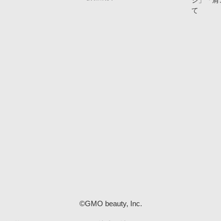
ジ」「肩
て
©GMO beauty, Inc.