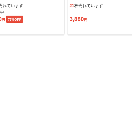
ン」
売れています
21
枚売れています
0円
0
3,880
77
%OFF
円
円