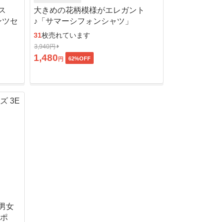
ス
大きめの花柄模様がエレガント
ンツセ
♪「サマーシフォンシャツ」
31
枚売れています
3,940円
1,480
62
%OFF
円
男女
ッポ