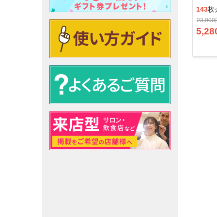
143
枚
23,90
5,28