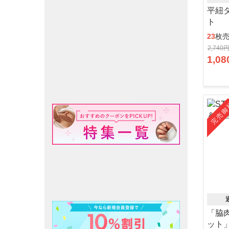
平紐
ト
23
枚
2,740
1,08
完売御
「脇
ット