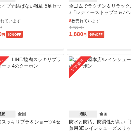
タイプ☆結ばない靴紐 5足セッ
全ゴムでラクチン＆リラック
♪「レディーストップス＆パ
ット」
売れています
8
枚売れています
円
4,760円
0
1,880
60
%OFF
60
%OFF
円
円
礼
完売御礼
全国
全国
通販
通販
肉スッキリブラ＆ショーツ4セ
防水と防汚、防滑性が高い「
」
兼用3Eレインシューズスリ