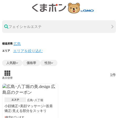
フェイシャルエステ
都道府県
エリアを絞り込む
エリア
人気順
価格帯
性別
1件
表示切替
エステ
広島･八丁堀
小顔矯正+美顔マッサージ+首肩
矯正/見える部分をスッキリ
3
枚売れています