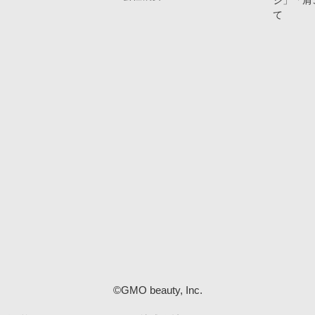
ジ」「肩
て
©GMO beauty, Inc.