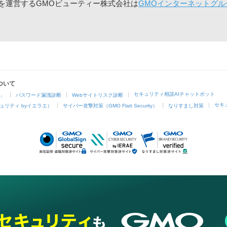
」を運営するGMOビューティー株式会社は
GMOインターネットグル
ついて
セキュリティ相談AIチャットボット
4」
パスワード漏洩診断
Webサイトリスク診断
セキ
ュリティ byイエラエ）
サイバー攻撃対策（GMO Flatt Security）
なりすまし対策