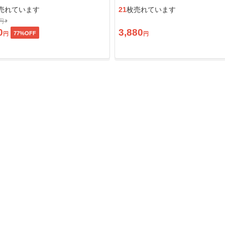
ン」
売れています
21
枚売れています
0円
0
3,880
77
%OFF
円
円