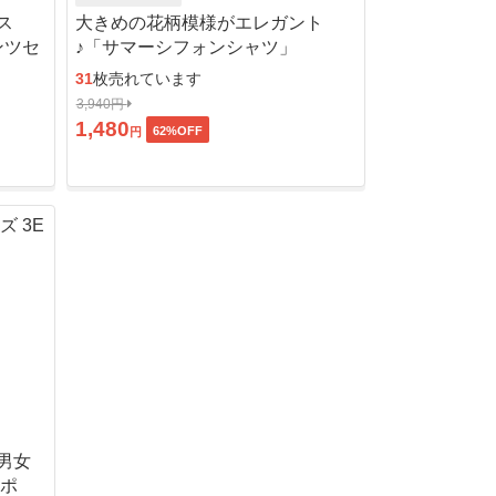
ス
大きめの花柄模様がエレガント
ンツセ
♪「サマーシフォンシャツ」
31
枚売れています
3,940円
1,480
62
%OFF
円
男女
ッポ