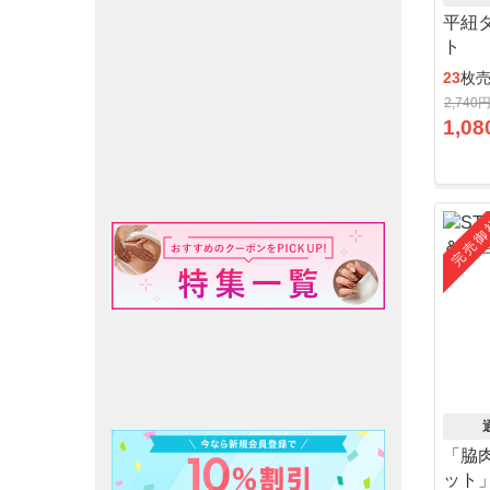
平紐
ト
23
枚
2,740
1,08
完売御
「脇
ット