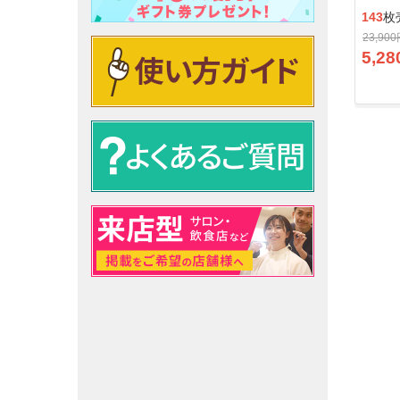
143
枚
23,90
5,28