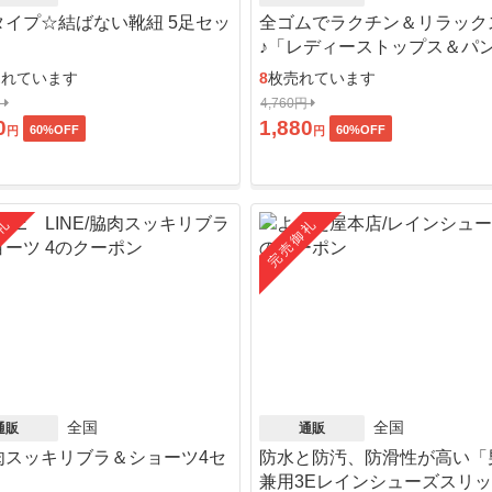
タイプ☆結ばない靴紐 5足セッ
全ゴムでラクチン＆リラック
♪「レディーストップス＆パ
ット」
売れています
8
枚売れています
円
4,760円
0
1,880
60
%OFF
60
%OFF
円
円
礼
完売御礼
全国
全国
通販
通販
肉スッキリブラ＆ショーツ4セ
防水と防汚、防滑性が高い「
」
兼用3Eレインシューズスリ