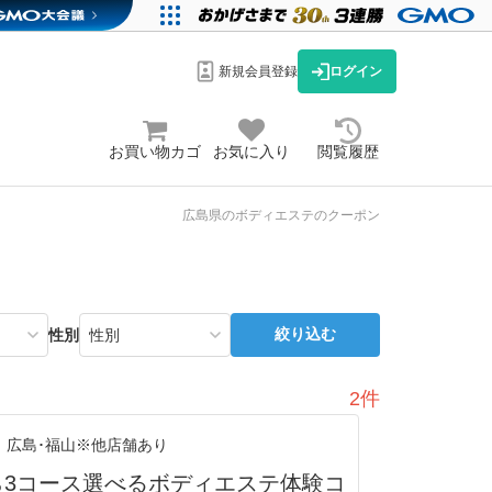
新規会員登録
ログイン
お買い物カゴ
お気に入り
閲覧履歴
広島県のボディエステのクーポン
絞り込む
性別
2件
広島･福山※他店舗あり
ら3コース選べるボディエステ体験コ