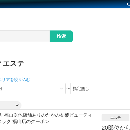
検索
ィエステ
エリアを絞り込む
〜
エステ
20部位か