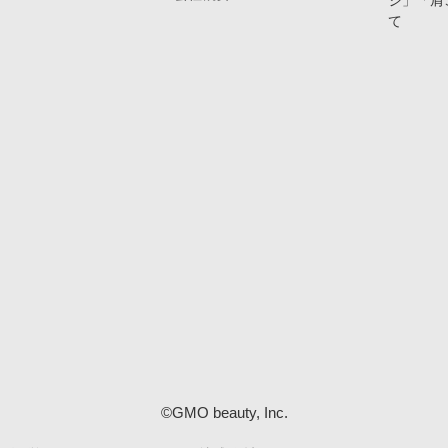
ジ」「肩
て
©GMO beauty, Inc.