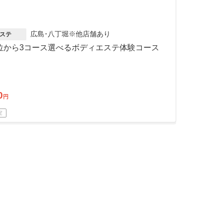
広島･八丁堀※他店舗あり
ステ
部位から3コース選べるボディエステ体験コース
0
円
定