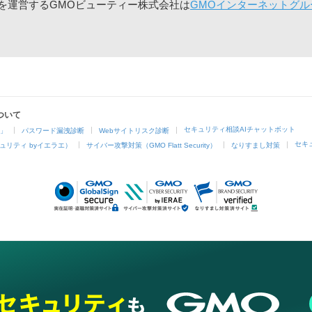
」を運営するGMOビューティー株式会社は
GMOインターネットグル
ついて
セキュリティ相談AIチャットボット
4」
パスワード漏洩診断
Webサイトリスク診断
セキ
ュリティ byイエラエ）
サイバー攻撃対策（GMO Flatt Security）
なりすまし対策