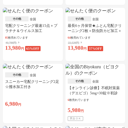
その他
その他
全国
全国
宅配クリーニング最速15点＋プ
最長6ヶ月保管★ふとん宅配クリ
ラチナ＆ウイルス加工
ーニング2枚＋防虫防カビ加工＋
しみ抜き
85
枚売れています
64
枚売れています
40,788円
22,528円
13,980
13,980
円
65
%OFF
円
37
%OFF
その他
全国
スニーカー宅配クリーニング2足
その他
全国
☆撥水加工付き
【オンライン診療】不眠対策薬
（デエビゴ）5mg×30錠※初診
料・送料込
6
枚売れています
6,980
円
5,980
円
男女ＯＫ