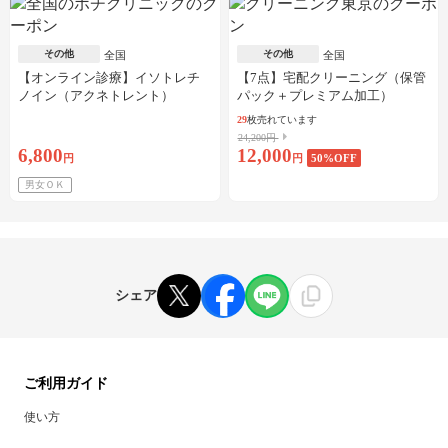
その他
その他
全国
全国
【オンライン診療】イソトレチ
【7点】宅配クリーニング（保管
ノイン（アクネトレント）
パック＋プレミアム加工）
10mg×1か月分※初診料・送料込
29
枚売れています
24,200円
6,800
12,000
円
円
50
%OFF
男女ＯＫ
シェア
ご利用ガイド
使い方