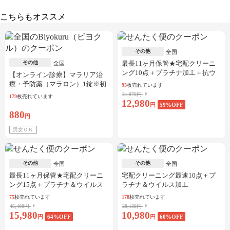
こちらもオススメ
その他
全国
その他
最長11ヶ月保管★宅配クリーニ
全国
ング10点＋プラチナ加工＋抗ウ
【オンライン診療】マラリア治
イルス加工
療・予防薬（マラロン）1錠※初
93
枚売れています
診料・送料込／30枚可
31,878円
179
枚売れています
12,980
円
59
%OFF
880
円
男女ＯＫ
その他
その他
全国
全国
最長11ヶ月保管★宅配クリーニ
宅配クリーニング最速10点＋プ
ング15点＋プラチナ＆ウイルス
ラチナ＆ウイルス加工
加工
75
枚売れています
178
枚売れています
45,408円
28,138円
15,980
10,980
円
64
%OFF
円
60
%OFF