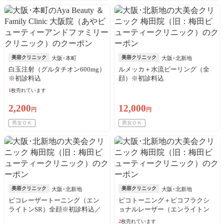
美容クリニック
美容クリニック
大阪･本町
大阪･北新地
白玉注射（グルタチオン600mg）
ルメッカ＋水流ピーリング（全
※初診料込
顔）※初診料込
1
枚売れています
2,200
12,000
円
円
男女ＯＫ
男女ＯＫ
美容クリニック
美容クリニック
大阪･北新地
大阪･北新地
ピコレーザートーニング（エン
ピコトーニング＋ピコフラクシ
ライトンSR）全顔※初診料込／
ョナルレーザー（エンライトン
来院歴問わず購入可
SR）全顔※初診料込
2
枚売れています