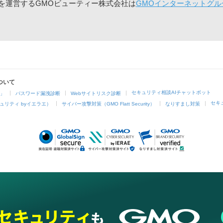
」を運営するGMOビューティー株式会社は
GMOインターネットグル
ついて
セキュリティ相談AIチャットボット
4」
パスワード漏洩診断
Webサイトリスク診断
セキ
ュリティ byイエラエ）
サイバー攻撃対策（GMO Flatt Security）
なりすまし対策