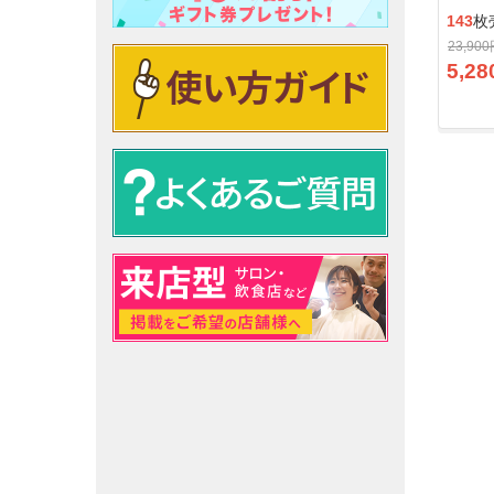
143
枚
23,90
5,28