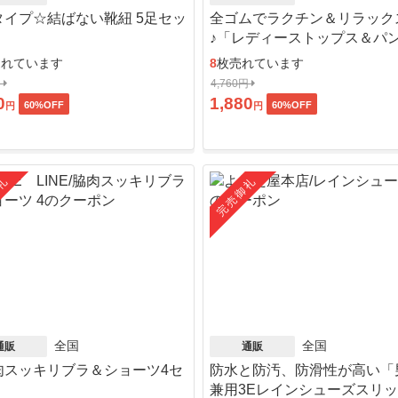
タイプ☆結ばない靴紐 5足セッ
全ゴムでラクチン＆リラック
♪「レディーストップス＆パ
ット」
売れています
8
枚売れています
円
4,760円
0
1,880
60
%OFF
60
%OFF
円
円
礼
完売御礼
全国
全国
通販
通販
肉スッキリブラ＆ショーツ4セ
防水と防汚、防滑性が高い「
」
兼用3Eレインシューズスリ