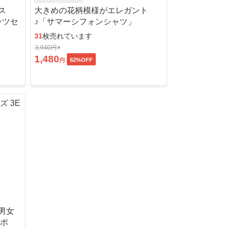
ス
大きめの花柄模様がエレガント
ンツセ
♪「サマーシフォンシャツ」
31
枚売れています
3,940円
1,480
62
%OFF
円
男女
ッポ