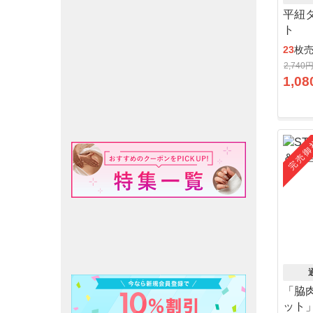
平紐
ト
23
枚
2,740
1,08
完売御
「脇
ット