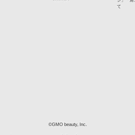
ジ」「肩
て
©GMO beauty, Inc.