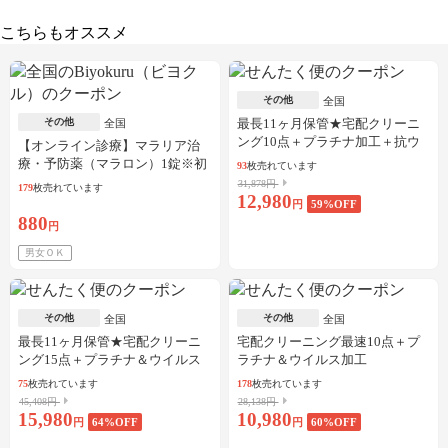
こちらもオススメ
その他
全国
その他
最長11ヶ月保管★宅配クリーニ
全国
ング10点＋プラチナ加工＋抗ウ
【オンライン診療】マラリア治
イルス加工
療・予防薬（マラロン）1錠※初
93
枚売れています
診料・送料込／30枚可
31,878円
179
枚売れています
12,980
円
59
%OFF
880
円
男女ＯＫ
その他
その他
全国
全国
最長11ヶ月保管★宅配クリーニ
宅配クリーニング最速10点＋プ
ング15点＋プラチナ＆ウイルス
ラチナ＆ウイルス加工
加工
75
枚売れています
178
枚売れています
45,408円
28,138円
15,980
10,980
円
64
%OFF
円
60
%OFF