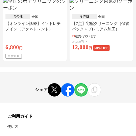
その他
その他
全国
全国
【オンライン診療】イソトレチ
【7点】宅配クリーニング（保管
ノイン（アクネトレント）
パック＋プレミアム加工）
10mg×1か月分※初診料・送料込
29
枚売れています
24,200円
6,800
12,000
円
円
50
%OFF
男女ＯＫ
シェア
ご利用ガイド
使い方