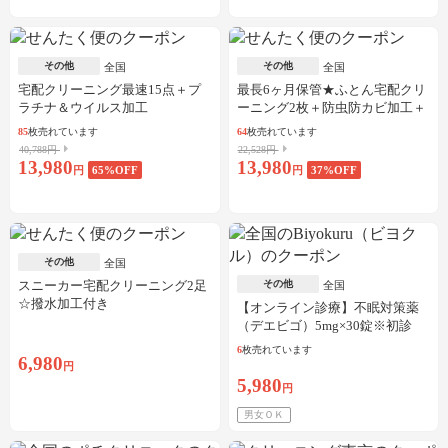
その他
その他
全国
全国
宅配クリーニング最速15点＋プ
最長6ヶ月保管★ふとん宅配クリ
ラチナ＆ウイルス加工
ーニング2枚＋防虫防カビ加工＋
しみ抜き
85
枚売れています
64
枚売れています
40,788円
22,528円
13,980
13,980
円
65
%OFF
円
37
%OFF
その他
全国
スニーカー宅配クリーニング2足
その他
全国
☆撥水加工付き
【オンライン診療】不眠対策薬
（デエビゴ）5mg×30錠※初診
料・送料込
6
枚売れています
6,980
円
5,980
円
男女ＯＫ