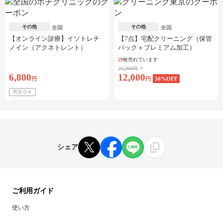
その他
その他
全国
全国
【オンライン診療】イソトレチ
【7点】宅配クリーニング（保管
ノイン（アクネトレント）
パック＋プレミアム加工）
10mg×1か月分※初診料・送料込
29
枚売れています
24,200円
6,800
12,000
円
円
50
%OFF
男女ＯＫ
シェア
ご利用ガイド
使い方