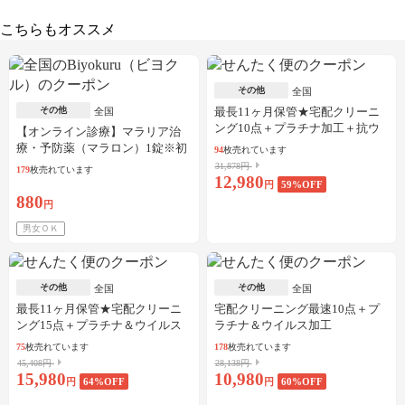
こちらもオススメ
その他
全国
その他
最長11ヶ月保管★宅配クリーニ
全国
ング10点＋プラチナ加工＋抗ウ
【オンライン診療】マラリア治
イルス加工
療・予防薬（マラロン）1錠※初
94
枚売れています
診料・送料込／30枚可
31,878円
179
枚売れています
12,980
円
59
%OFF
880
円
男女ＯＫ
その他
その他
全国
全国
最長11ヶ月保管★宅配クリーニ
宅配クリーニング最速10点＋プ
ング15点＋プラチナ＆ウイルス
ラチナ＆ウイルス加工
加工
75
枚売れています
178
枚売れています
45,408円
28,138円
15,980
10,980
円
64
%OFF
円
60
%OFF