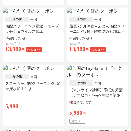
その他
その他
全国
全国
宅配クリーニング最速15点＋プ
最長6ヶ月保管★ふとん宅配クリ
ラチナ＆ウイルス加工
ーニング2枚＋防虫防カビ加工＋
しみ抜き
85
枚売れています
64
枚売れています
40,788円
22,528円
13,980
13,980
円
65
%OFF
円
37
%OFF
その他
全国
スニーカー宅配クリーニング2足
その他
全国
☆撥水加工付き
【オンライン診療】不眠対策薬
（デエビゴ）5mg×30錠※初診
料・送料込
6
枚売れています
6,980
円
5,980
円
男女ＯＫ