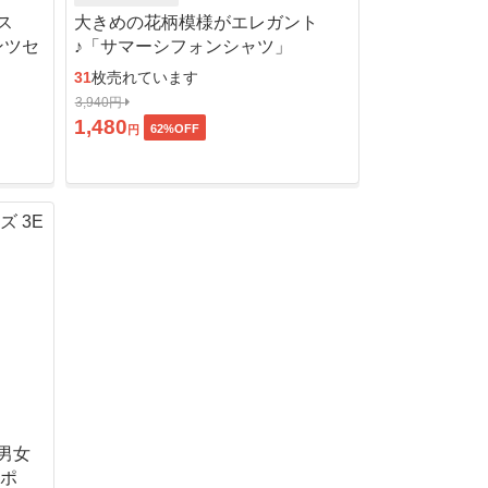
ス
大きめの花柄模様がエレガント
ンツセ
♪「サマーシフォンシャツ」
31
枚売れています
3,940円
1,480
62
%OFF
円
男女
ッポ