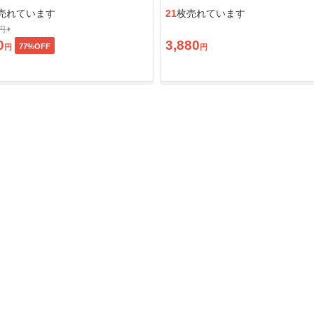
ン」
売れています
21
枚売れています
0円
0
3,880
77
%OFF
円
円