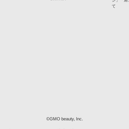
ジ」「肩
て
©GMO beauty, Inc.