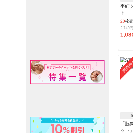
平紐
ト
23
枚
2,740
1,08
完売御
「脇
ット