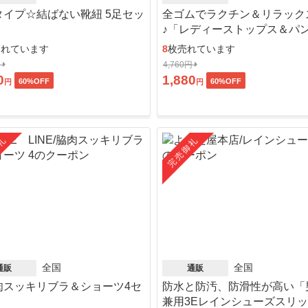
タイプ☆結ばない靴紐 5足セッ
全ゴムでラクチン＆リラック
♪「レディーストップス＆パ
ット」
売れています
8
枚売れています
円
4,760円
0
1,880
60
%OFF
60
%OFF
円
円
礼
完売御礼
全国
全国
通販
通販
肉スッキリブラ＆ショーツ4セ
防水と防汚、防滑性が高い「
」
兼用3Eレインシューズスリ