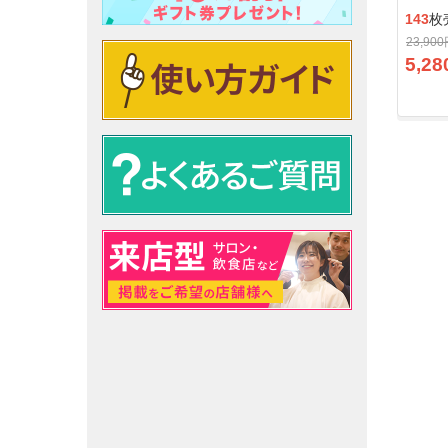
143
枚
23,90
5,28