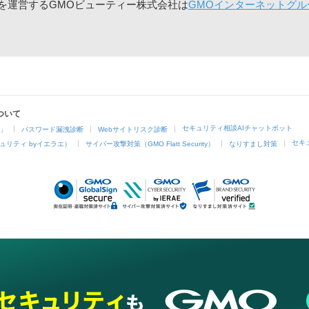
」を運営するGMOビューティー株式会社は
GMOインターネットグル
ついて
セキュリティ相談AIチャットボット
4」
パスワード漏洩診断
Webサイトリスク診断
セキ
ュリティ byイエラエ）
サイバー攻撃対策（GMO Flatt Security）
なりすまし対策