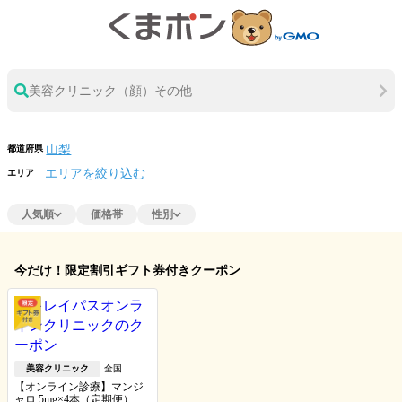
美容クリニック（顔）その他
都道府県
エリアを絞り込む
エリア
人気順
価格帯
性別
今だけ！限定割引ギフト券付きクーポン
美容クリニック
全国
【オンライン診療】マンジ
ャロ 5mg×4本（定期便）※