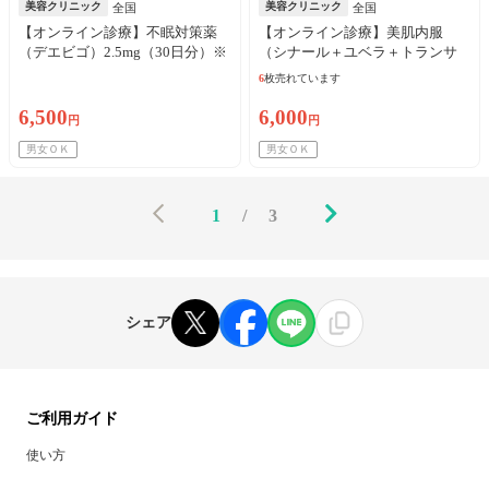
美容クリニック
美容クリニック
全国
全国
【オンライン診療】不眠対策薬
【オンライン診療】美肌内服
（デエビゴ）2.5mg（30日分）※
（シナール＋ユベラ＋トランサ
初診料・送料込／リピート可
ミン250mg）30日分 ※初診料・
6
枚売れています
送料込／リピート可
6,500
6,000
円
円
男女ＯＫ
男女ＯＫ
1
/
3
シェア
ご利用ガイド
使い方