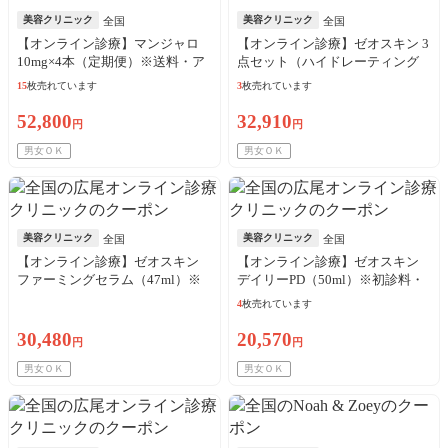
美容クリニック
美容クリニック
全国
全国
【オンライン診療】マンジャロ
【オンライン診療】ゼオスキン 3
10mg×4本（定期便）※送料・ア
点セット（ハイドレーティング
ルコール綿・診察料込
クレンザー＋バランサートナー
15
枚売れています
3
枚売れています
＋デイリーPD）※初診料・送料
込
52,800
32,910
円
円
男女ＯＫ
男女ＯＫ
美容クリニック
美容クリニック
全国
全国
【オンライン診療】ゼオスキン
【オンライン診療】ゼオスキン
ファーミングセラム（47ml）※
デイリーPD（50ml）※初診料・
初診料・送料込
送料込
4
枚売れています
30,480
20,570
円
円
男女ＯＫ
男女ＯＫ