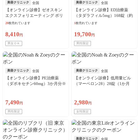
美容クリニック
美容クリニック
全国
全国
【オンライン診療】ゼオスキン
【オンライン診療】ED治療薬
エクスフォリエーティング ポリ
（タダラフィル5mg）168錠（約
ッシュ（65g）※初診料・送料込
6か月分）※初診料・送料込
20
枚売れています
1
枚売れています
8,410
19,700
円
円
男女ＯＫ
男性限定
美容クリニック
美容クリニック
全国
全国
【オンライン診療】PE治療薬
【オンライン診療】低用量ピル
（ダポキセチン60mg）3か月分※
（マーベロン28）28錠（1か月
初診料・送料込
分）※初診料・送料込
7,490
2,980
円
円
男性限定
女性限定
美容クリニック
全国