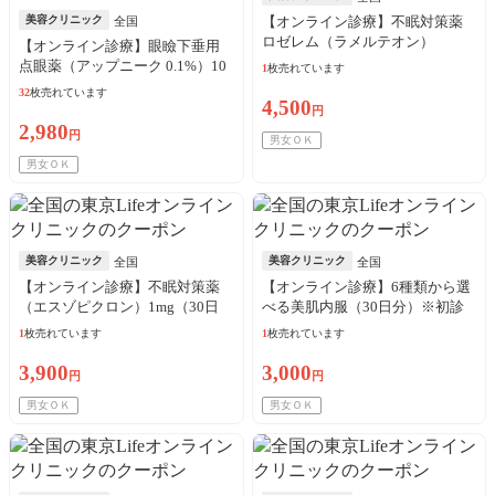
美容クリニック
【オンライン診療】不眠対策薬
全国
ロゼレム（ラメルテオン）
【オンライン診療】眼瞼下垂用
8mg（30日分）※初診料・送料込
点眼薬（アップニーク 0.1%）10
1
枚売れています
／リピート可
本（10日分）※初診料・送料込
32
枚売れています
4,500
／リピート可
円
2,980
円
男女ＯＫ
男女ＯＫ
美容クリニック
美容クリニック
全国
全国
【オンライン診療】不眠対策薬
【オンライン診療】6種類から選
（エスゾピクロン）1mg（30日
べる美肌内服（30日分）※初診
分）※初診料・送料込／リピー
料・送料込／リピート可
1
枚売れています
1
枚売れています
ト可
3,900
3,000
円
円
男女ＯＫ
男女ＯＫ