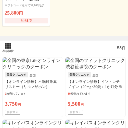
送料・アルコール綿・診察
ギフトコード適用で
32,800円が
料込
25,800
円
8/10まで
53件
表示切替
美容クリニック
美容クリニック
全国
全国
【オンライン診療】不眠対策薬
【オンライン診療】イソトレチ
リスミー（リルマザホン）
ノイン（20mg×30錠）1か月分 ※
1mg（30日分）※初診料・送料込
診察料、送料込込
2
枚売れています
10
枚売れています
／リピート可
3,750
5,500
円
円
男女ＯＫ
男女ＯＫ