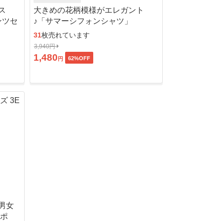
ス
大きめの花柄模様がエレガント
ンツセ
♪「サマーシフォンシャツ」
31
枚売れています
3,940円
1,480
62
%OFF
円
男女
ッポ