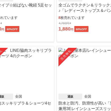
タイプ☆結ばない靴紐 5足セッ
全ゴムでラクチン＆リラック
♪「レディーストップス＆パ
ット」
売れています
8
枚売れています
円
4,760円
0
1,880
60
%OFF
60
%OFF
円
円
礼
完売御礼
全国
全国
通販
通販
肉スッキリブラ＆ショーツ4セ
防水と防汚、防滑性が高い「
」
兼用3Eレインシューズスリ