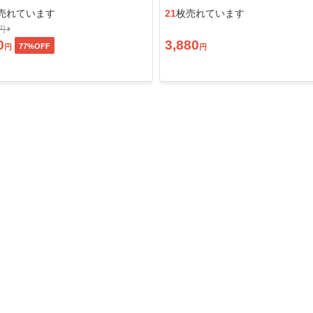
ン」
売れています
21
枚売れています
0円
0
3,880
77
%OFF
円
円