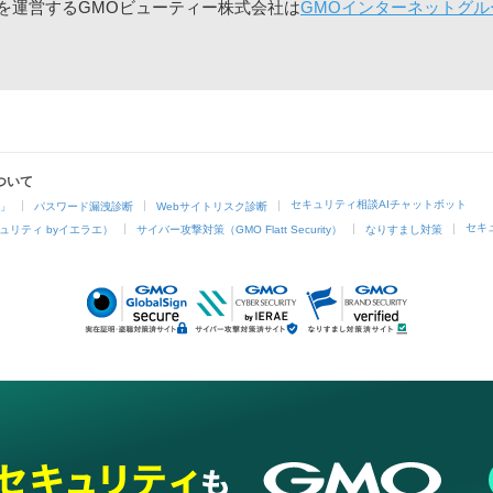
」を運営するGMOビューティー株式会社は
GMOインターネットグル
ついて
セキュリティ相談AIチャットボット
4」
パスワード漏洩診断
Webサイトリスク診断
セキ
ュリティ byイエラエ）
サイバー攻撃対策（GMO Flatt Security）
なりすまし対策