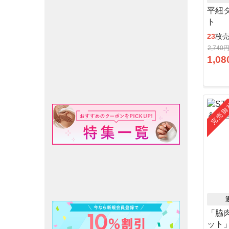
平紐
ト
23
枚
2,740
1,08
完売御
「脇
ット