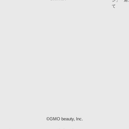
ジ」「肩
て
©GMO beauty, Inc.