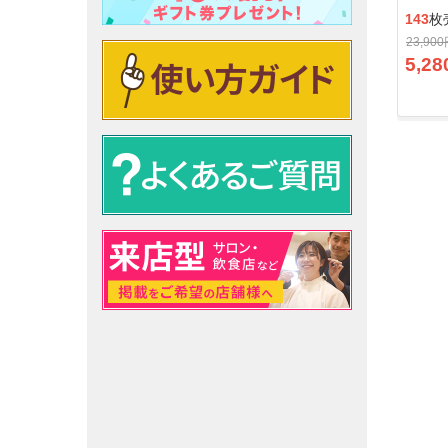
143
枚
23,90
5,28