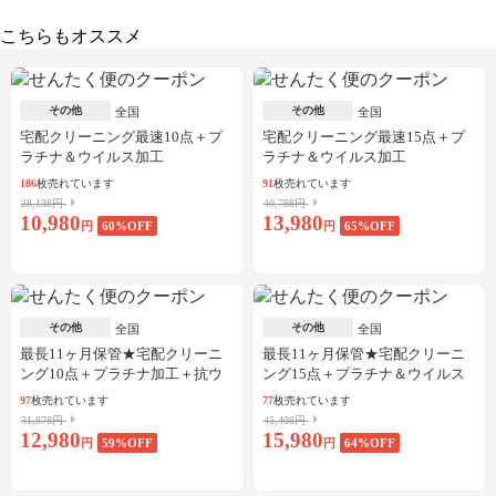
こちらもオススメ
その他
その他
全国
全国
宅配クリーニング最速10点＋プ
宅配クリーニング最速15点＋プ
ラチナ＆ウイルス加工
ラチナ＆ウイルス加工
186
枚売れています
91
枚売れています
28,138円
40,788円
10,980
13,980
円
60
%OFF
円
65
%OFF
その他
その他
全国
全国
最長11ヶ月保管★宅配クリーニ
最長11ヶ月保管★宅配クリーニ
ング10点＋プラチナ加工＋抗ウ
ング15点＋プラチナ＆ウイルス
イルス加工
加工
97
枚売れています
77
枚売れています
31,878円
45,408円
12,980
15,980
円
59
%OFF
円
64
%OFF