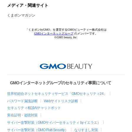
メディア・関連サイト
くまポンマガジン
「くまポンbyGMO」を運営するGMOビューティー株式会社は
GMOインターネットグループ
のメンバーです。
©GMO beauty, Inc.
GMOインターネットグループのセキュリティ事業について
世界初総合ネットセキュリティサービス「GMOセキュリティ24」
パスワード漏洩診断
Webサイトリスク診断
セキュリティ相談AIチャットボット
実在証明・盗聴対策
サイバー攻撃対策（GMOサイバーセキュリティ byイエラエ）
サイバー攻撃対策（GMO Flatt Security）
なりすまし対策