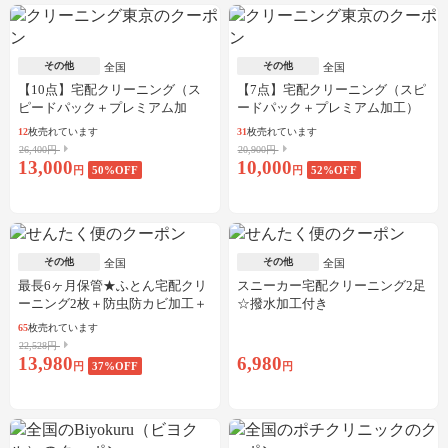
その他
その他
全国
全国
【10点】宅配クリーニング（ス
【7点】宅配クリーニング（スピ
ピードパック＋プレミアム加
ードパック＋プレミアム加工）
工）
12
枚売れています
31
枚売れています
26,400円
20,900円
13,000
10,000
円
50
%OFF
円
52
%OFF
その他
その他
全国
全国
最長6ヶ月保管★ふとん宅配クリ
スニーカー宅配クリーニング2足
ーニング2枚＋防虫防カビ加工＋
☆撥水加工付き
しみ抜き
65
枚売れています
22,528円
13,980
6,980
円
37
%OFF
円