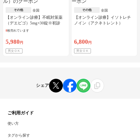
その他
その他
全国
全国
【オンライン診療】不眠対策薬
【オンライン診療】イソトレチ
（デエビゴ）5mg×30錠※初診
ノイン（アクネトレント）
料・送料込
10mg×1か月分※初診料・送料込
8
枚売れています
5,980
6,800
円
円
男女ＯＫ
男女ＯＫ
シェア
ご利用ガイド
使い方
タグから探す