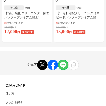
その他
その他
全国
全国
【7点】宅配クリーニング（保管
【10点】宅配クリーニング（ス
パック＋プレミアム加工）
ピードパック＋プレミアム加
工）
29
枚売れています
12
枚売れています
24,200円
26,400円
12,000
13,000
円
50
%OFF
円
50
%OFF
シェア
ご利用ガイド
使い方
タグから探す