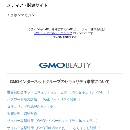
メディア・関連サイト
くまポンマガジン
「くまポンbyGMO」を運営するGMOビューティー株式会社は
GMOインターネットグループ
のメンバーです。
©GMO beauty, Inc.
GMOインターネットグループのセキュリティ事業について
世界初総合ネットセキュリティサービス「GMOセキュリティ24」
パスワード漏洩診断
Webサイトリスク診断
セキュリティ相談AIチャットボット
実在証明・盗聴対策
サイバー攻撃対策（GMOサイバーセキュリティ byイエラエ）
サイバー攻撃対策（GMO Flatt Security）
なりすまし対策