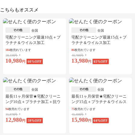
こちらもオススメ
その他
その他
全国
全国
宅配クリーニング最速10点＋プ
宅配クリーニング最速15点＋プ
ラチナ＆ウイルス加工
ラチナ＆ウイルス加工
184
枚売れています
86
枚売れています
28,138円
40,788円
10,980
13,980
円
60
%OFF
円
65
%OFF
その他
その他
全国
全国
最長11ヶ月保管★宅配クリーニ
最長11ヶ月保管★宅配クリーニ
ング10点＋プラチナ加工＋抗ウ
ング15点＋プラチナ＆ウイルス
イルス加工
加工
94
枚売れています
75
枚売れています
31,878円
45,408円
12,980
15,980
円
59
%OFF
円
64
%OFF