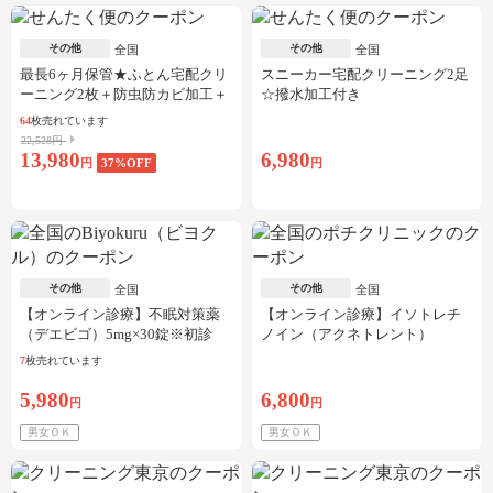
その他
その他
全国
全国
最長6ヶ月保管★ふとん宅配クリ
スニーカー宅配クリーニング2足
ーニング2枚＋防虫防カビ加工＋
☆撥水加工付き
しみ抜き
64
枚売れています
22,528円
13,980
6,980
円
37
%OFF
円
その他
その他
全国
全国
【オンライン診療】不眠対策薬
【オンライン診療】イソトレチ
（デエビゴ）5mg×30錠※初診
ノイン（アクネトレント）
料・送料込
10mg×1か月分※初診料・送料込
7
枚売れています
5,980
6,800
円
円
男女ＯＫ
男女ＯＫ