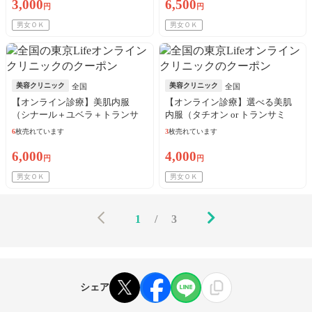
3,000
6,500
円
円
男女ＯＫ
男女ＯＫ
美容クリニック
美容クリニック
全国
全国
【オンライン診療】美肌内服
【オンライン診療】選べる美肌
（シナール＋ユベラ＋トランサ
内服（タチオン or トランサミ
ミン250mg）30日分 ※初診料・
ン）30日分※初診料・送料込／
6
枚売れています
3
枚売れています
送料込／リピート可
リピート可
6,000
4,000
円
円
男女ＯＫ
男女ＯＫ
1
/
3
シェア