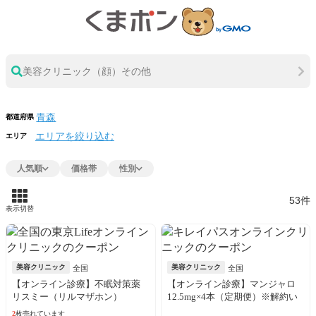
美容クリニック（顔）その他
都道府県
エリアを絞り込む
エリア
人気順
価格帯
性別
53件
表示切替
美容クリニック
美容クリニック
全国
全国
【オンライン診療】不眠対策薬
【オンライン診療】マンジャロ
リスミー（リルマザホン）
12.5mg×4本（定期便）※解約い
1mg（30日分）※初診料・送料込
つでも可能！
2
枚売れています