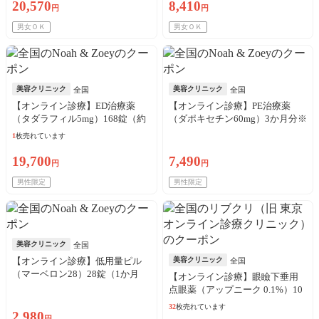
20,570
8,410
円
円
男女ＯＫ
男女ＯＫ
美容クリニック
美容クリニック
全国
全国
【オンライン診療】ED治療薬
【オンライン診療】PE治療薬
（タダラフィル5mg）168錠（約
（ダポキセチン60mg）3か月分※
6か月分）※初診料・送料込
初診料・送料込
1
枚売れています
19,700
7,490
円
円
男性限定
男性限定
美容クリニック
全国
【オンライン診療】低用量ピル
美容クリニック
全国
（マーベロン28）28錠（1か月
【オンライン診療】眼瞼下垂用
分）※初診料・送料込
点眼薬（アップニーク 0.1%）10
本（10日分）※初診料・送料込
32
枚売れています
2,980
／リピート可
円