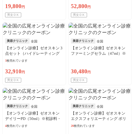
19,800
52,800
円
円
男女ＯＫ
男女ＯＫ
美容クリニック
美容クリニック
全国
全国
【オンライン診療】ゼオスキン 3
【オンライン診療】ゼオスキン
点セット（ハイドレーティング
ファーミングセラム（47ml）※
クレンザー＋バランサートナー
初診料・送料込
3
枚売れています
＋デイリーPD）※初診料・送料
込
32,910
30,480
円
円
男女ＯＫ
男女ＯＫ
美容クリニック
美容クリニック
全国
全国
【オンライン診療】ゼオスキン
【オンライン診療】ゼオスキン
デイリーPD（50ml）※初診料・
エクスフォリエーティング ポリ
送料込
ッシュ（65g）※初診料・送料込
4
枚売れています
20
枚売れています