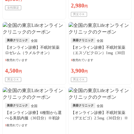
2,980
円
女性限定
男女ＯＫ
美容クリニック
美容クリニック
全国
全国
【オンライン診療】不眠対策薬
【オンライン診療】不眠対策薬
ロゼレム（ラメルテオン）
（エスゾピクロン）1mg（30日
8mg（30日分）※初診料・送料込
分）※初診料・送料込／リピー
1
枚売れています
1
枚売れています
／リピート可
ト可
4,500
3,900
円
円
男女ＯＫ
男女ＯＫ
美容クリニック
美容クリニック
全国
全国
【オンライン診療】6種類から選
【オンライン診療】不眠対策薬
べる美肌内服（30日分）※初診
（デエビゴ）2.5mg（30日分）※
料・送料込／リピート可
初診料・送料込／リピート可
1
枚売れています