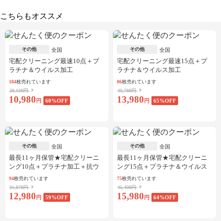
こちらもオススメ
その他
その他
全国
全国
宅配クリーニング最速10点＋プ
宅配クリーニング最速15点＋プ
ラチナ＆ウイルス加工
ラチナ＆ウイルス加工
184
枚売れています
86
枚売れています
28,138円
40,788円
10,980
13,980
円
60
%OFF
円
65
%OFF
その他
その他
全国
全国
最長11ヶ月保管★宅配クリーニ
最長11ヶ月保管★宅配クリーニ
ング10点＋プラチナ加工＋抗ウ
ング15点＋プラチナ＆ウイルス
イルス加工
加工
94
枚売れています
75
枚売れています
31,878円
45,408円
12,980
15,980
円
59
%OFF
円
64
%OFF