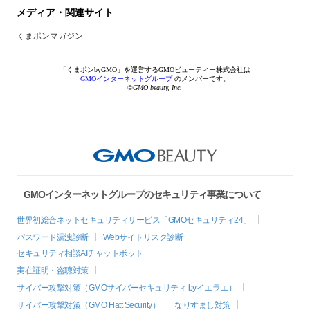
メディア・関連サイト
くまポンマガジン
「くまポンbyGMO」を運営するGMOビューティー株式会社は
GMOインターネットグループ
のメンバーです。
©GMO beauty, Inc.
GMOインターネットグループのセキュリティ事業について
世界初総合ネットセキュリティサービス「GMOセキュリティ24」
パスワード漏洩診断
Webサイトリスク診断
セキュリティ相談AIチャットボット
実在証明・盗聴対策
サイバー攻撃対策（GMOサイバーセキュリティ byイエラエ）
サイバー攻撃対策（GMO Flatt Security）
なりすまし対策