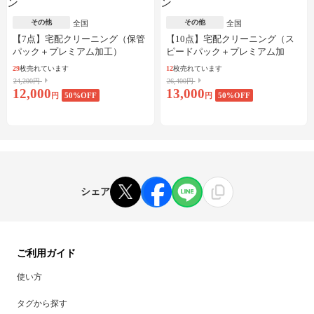
その他
その他
全国
全国
【7点】宅配クリーニング（保管
【10点】宅配クリーニング（ス
パック＋プレミアム加工）
ピードパック＋プレミアム加
工）
29
枚売れています
12
枚売れています
24,200円
26,400円
12,000
13,000
円
50
%OFF
円
50
%OFF
シェア
ご利用ガイド
使い方
タグから探す