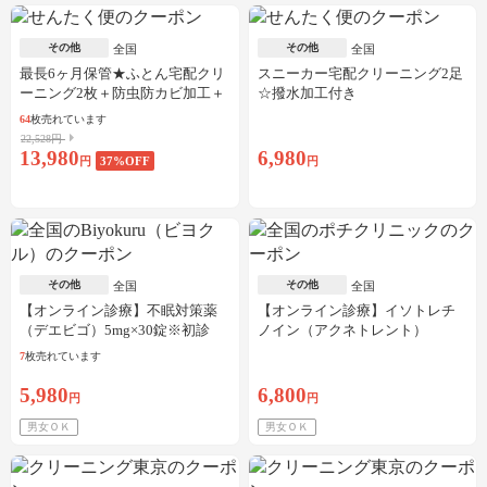
その他
その他
全国
全国
最長6ヶ月保管★ふとん宅配クリ
スニーカー宅配クリーニング2足
ーニング2枚＋防虫防カビ加工＋
☆撥水加工付き
しみ抜き
64
枚売れています
22,528円
13,980
6,980
円
37
%OFF
円
その他
その他
全国
全国
【オンライン診療】不眠対策薬
【オンライン診療】イソトレチ
（デエビゴ）5mg×30錠※初診
ノイン（アクネトレント）
料・送料込
10mg×1か月分※初診料・送料込
7
枚売れています
5,980
6,800
円
円
男女ＯＫ
男女ＯＫ