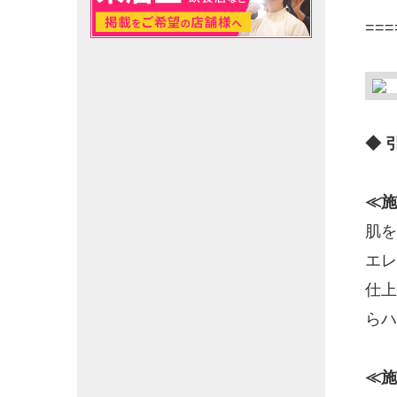
===
◆ 
≪施
肌を
エレ
仕上
らハ
≪施