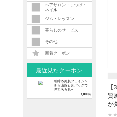
ヘアサロン・まつげ・
ネイル
ジム・レッスン
暮らしのサービス
その他
新着クーポン
最近見たクーポン
引締め美肌フェイシャ
ル☆温感石膏パックで
【
弾力ある肌へ
3,000
質
円
が
★
★
★