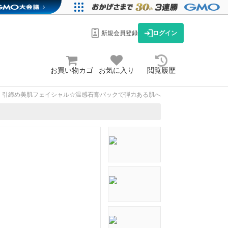
新規会員登録
ログイン
お買い物カゴ
お気に入り
閲覧履歴
引締め美肌フェイシャル☆温感石膏パックで弾力ある肌へ