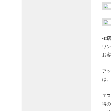
≪店
ワン
お客
アッ
は、
エス
得の