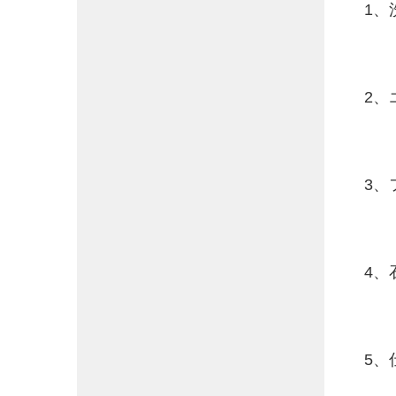
1、
2、
3、
4、
5、