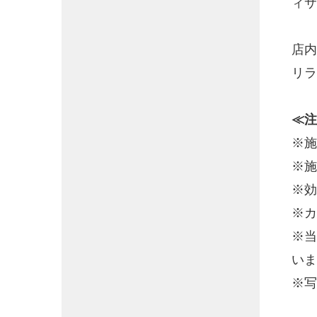
ィサ
店内
リラ
≪注
※施
※施
※効
※カ
※当
いま
※写