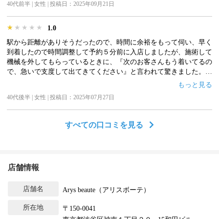
40代前半 | 女性 | 投稿日：2025年09月21日
★★★★★
★★★★★
★★★★★
1.0
駅から距離がありそうだったので、時間に余裕をもって伺い、早く
到着したので時間調整して予約５分前に入店しましたが、施術して
機械を外してもらっているときに、『次のお客さんもう着いてるの
で、急いで支度して出てきてください』と言われて驚きました。ク
ーポンのお客さんは雑に扱われてしまうのでしょうかね。よかった
もっと見る
ら通おうと考えていましたが、そのような対応の上、効果もイマイ
40代後半 | 女性 | 投稿日：2025年07月27日
チ感じられずやめました。
すべての口コミを見る
店舗情報
店舗名
Arys beaute（アリスボーテ）
所在地
〒150-0041