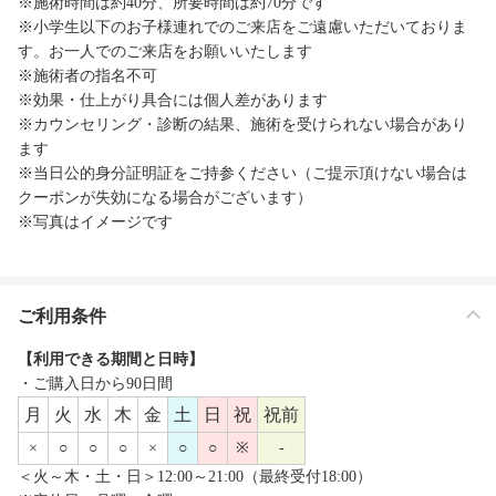
※施術時間は約40分、所要時間は約70分です
※小学生以下のお子様連れでのご来店をご遠慮いただいておりま
す。お一人でのご来店をお願いいたします
※施術者の指名不可
※効果・仕上がり具合には個人差があります
※カウンセリング・診断の結果、施術を受けられない場合があり
ます
※当日公的身分証明証をご持参ください（ご提示頂けない場合は
クーポンが失効になる場合がございます）
※写真はイメージです
ご利用条件
【利用できる期間と日時】
・ご購入日から90日間
月
火
水
木
金
土
日
祝
祝前
×
○
○
○
×
○
○
※
-
＜火～木・土・日＞12:00～21:00（最終受付18:00）