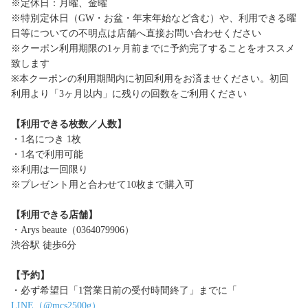
※定休日：月曜、金曜
※特別定休日（GW・お盆・年末年始など含む）や、利用できる曜
日等についての不明点は店舗へ直接お問い合わせください
※クーポン利用期限の1ヶ月前までに予約完了することをオススメ
致します
※本クーポンの利用期間内に初回利用をお済ませください。初回
利用より「3ヶ月以内」に残りの回数をご利用ください
【利用できる枚数／人数】
・1名につき 1枚
・1名で利用可能
※利用は一回限り
※プレゼント用と合わせて10枚まで購入可
【利用できる店舗】
・Arys beaute（0364079906）
渋谷駅 徒歩6分
【予約】
・必ず希望日「1営業日前の受付時間終了」までに「
LINE（@mcs2500g）