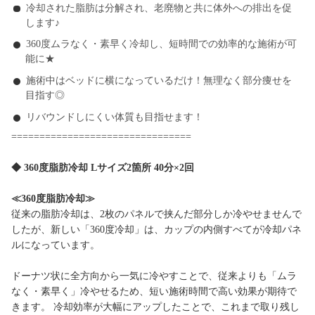
冷却された脂肪は分解され、老廃物と共に体外への排出を促
します♪
360度ムラなく・素早く冷却し、短時間での効率的な施術が可
能に★
施術中はベッドに横になっているだけ！無理なく部分痩せを
目指す◎
リバウンドしにくい体質も目指せます！
================================
◆ 360度脂肪冷却 Lサイズ2箇所 40分×2回
≪360度脂肪冷却≫
従来の脂肪冷却は、2枚のパネルで挟んだ部分しか冷やせませんで
したが、新しい「360度冷却」は、カップの内側すべてが冷却パネ
ルになっています。
ドーナツ状に全方向から一気に冷やすことで、従来よりも「ムラ
なく・素早く」冷やせるため、短い施術時間で高い効果が期待で
きます。 冷却効率が大幅にアップしたことで、これまで取り残し