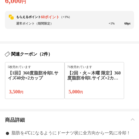
6,000
円
60ポイント
もらえるポイント
（+
1
%）
通常ポイント（期間限定）
+1%
60pt
関連クーポン（2件）
5枚売れています
71枚売れています
【1回】360度脂肪冷却Lサ
【2回・火～木曜 限定】360
イズ40分×2カップ
度脂肪冷却Lサイズ×2カッ
プ
3,500
5,000
円
円
商品詳細
脂肪を4℃になるようにドーナツ状に全方向から一気に冷却！