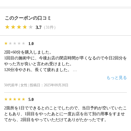
このクーポンの口コミ
★★★★★
★★★★★
★★★★★
3.7
（31件）
★★★★★
★★★★★
★★★★★
1.0
2回×60分を購入しました。
1回目の施術中に、今後お店の閉店時間が早くなるので今日2回分を
やった方が良いと言われ受けました。
120分冷やされ、長くて疲れました。
説明が勿論あるものだと思っていましたが、全く無く、初めてでと
もっと見る
ても不安だったのに、施術が始まってしまいました。
50代前半 | 女性 | 投稿日：2025年09月28日
太ももをしたのですが、左右の場所もずれていて、かなり適当でし
た。
終わった後も何の説明もありませんでした。
★★★★★
★★★★★
★★★★★
5.0
そして、閉店時間も早くなっていません。
2箇所を1日でできるとのことでしたので、当日予約が空いていたこ
ひどいお店だと思います。
ともあり、1回目をやったあとに一度お店を出て別の用事をすませ
てから、2回目をやっていただけてありがたかったです。