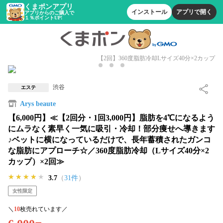
くまポンアプリ
インストール
アプリで開く
アプリからのご購入で
１％ポイントUP!
【2回】360度脂肪冷却Lサイズ40分×2カップ
渋谷
エステ
Arys beaute
【6,000円】≪【2回分・1回3,000円】脂肪を4℃になるよう
にムラなく素早く一気に吸引・冷却！部分痩せへ導きます
♪ベットに横になっているだけで、長年蓄積されたガンコ
な脂肪にアプローチ☆／360度脂肪冷却（Lサイズ40分×2
カップ）×2回≫
★★★★★
★★★★★
★★★★★
3.7
（
31件
）
女性限定
＼
10
枚売れています／