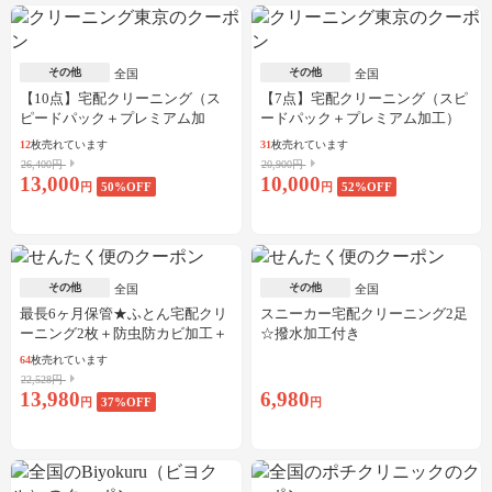
その他
その他
全国
全国
【10点】宅配クリーニング（ス
【7点】宅配クリーニング（スピ
ピードパック＋プレミアム加
ードパック＋プレミアム加工）
工）
12
枚売れています
31
枚売れています
26,400円
20,900円
13,000
10,000
円
50
%OFF
円
52
%OFF
その他
その他
全国
全国
最長6ヶ月保管★ふとん宅配クリ
スニーカー宅配クリーニング2足
ーニング2枚＋防虫防カビ加工＋
☆撥水加工付き
しみ抜き
64
枚売れています
22,528円
13,980
6,980
円
37
%OFF
円