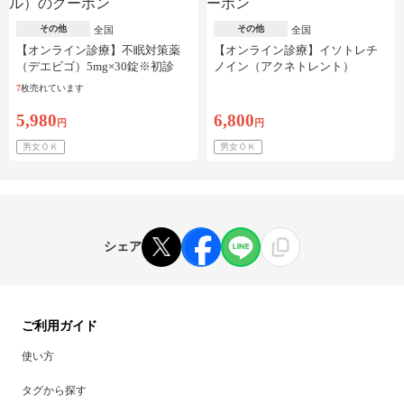
その他
その他
全国
全国
【オンライン診療】不眠対策薬
【オンライン診療】イソトレチ
（デエビゴ）5mg×30錠※初診
ノイン（アクネトレント）
料・送料込
10mg×1か月分※初診料・送料込
7
枚売れています
5,980
6,800
円
円
男女ＯＫ
男女ＯＫ
シェア
ご利用ガイド
使い方
タグから探す