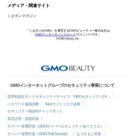
メディア・関連サイト
くまポンマガジン
「くまポンbyGMO」を運営するGMOビューティー株式会社は
GMOインターネットグループ
のメンバーです。
©GMO beauty, Inc.
GMOインターネットグループのセキュリティ事業について
世界初総合ネットセキュリティサービス「GMOセキュリティ24」
パスワード漏洩診断
Webサイトリスク診断
セキュリティ相談AIチャットボット
実在証明・盗聴対策
サイバー攻撃対策（GMOサイバーセキュリティ byイエラエ）
サイバー攻撃対策（GMO Flatt Security）
なりすまし対策