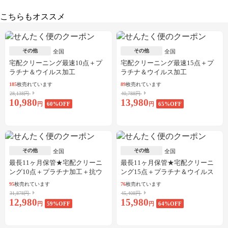
こちらもオススメ
その他
その他
全国
全国
宅配クリーニング最速10点＋プ
宅配クリーニング最速15点＋プ
ラチナ＆ウイルス加工
ラチナ＆ウイルス加工
185
枚売れています
89
枚売れています
28,138円
40,788円
10,980
13,980
円
60
%OFF
円
65
%OFF
その他
その他
全国
全国
最長11ヶ月保管★宅配クリーニ
最長11ヶ月保管★宅配クリーニ
ング10点＋プラチナ加工＋抗ウ
ング15点＋プラチナ＆ウイルス
イルス加工
加工
95
枚売れています
76
枚売れています
31,878円
45,408円
12,980
15,980
円
59
%OFF
円
64
%OFF