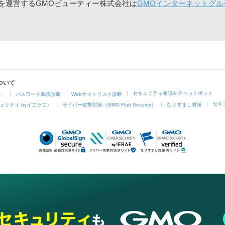
」を運営するGMOビューティー株式会社は
GMOインターネットグル
ついて
セキュリティ相談AIチャットボット
4」
パスワード漏洩診断
Webサイトリスク診断
セキ
ュリティ byイエラエ）
サイバー攻撃対策（GMO Flatt Security）
なりすまし対策