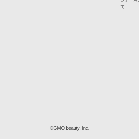
ジ」「肩
て
©GMO beauty, Inc.