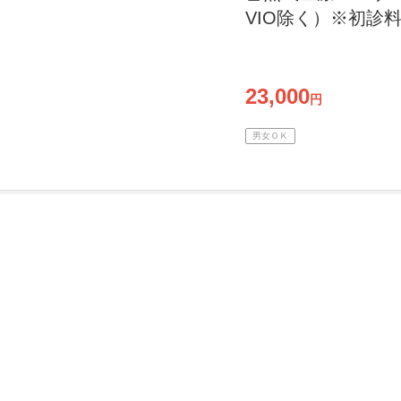
VIO除く）※初診
23,000
円
男女ＯＫ