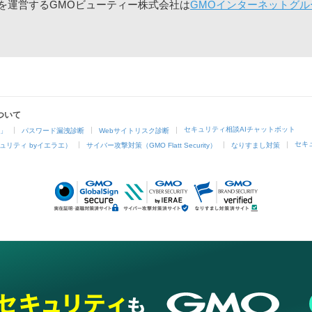
」を運営するGMOビューティー株式会社は
GMOインターネットグル
ついて
セキュリティ相談AIチャットボット
4」
パスワード漏洩診断
Webサイトリスク診断
セキ
ュリティ byイエラエ）
サイバー攻撃対策（GMO Flatt Security）
なりすまし対策