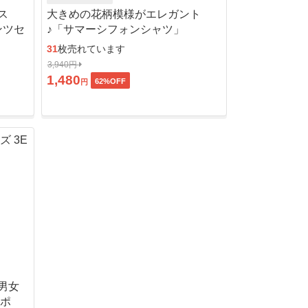
ス
大きめの花柄模様がエレガント
ンツセ
♪「サマーシフォンシャツ」
31
枚売れています
3,940円
1,480
62
%OFF
円
男女
ッポ