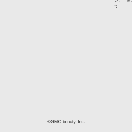
ジ」「肩
て
©GMO beauty, Inc.