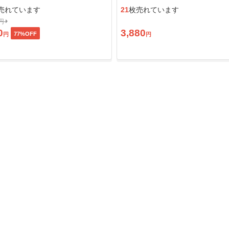
ン」
売れています
21
枚売れています
0円
0
3,880
77
%OFF
円
円