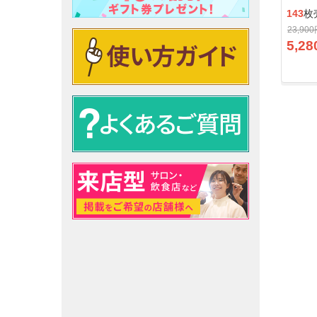
143
枚
23,90
5,28