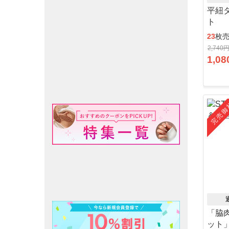
平紐
ト
23
枚
2,740
1,08
完売御
「脇
ット