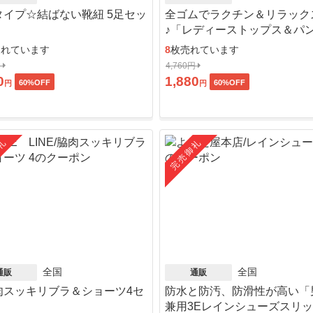
タイプ☆結ばない靴紐 5足セッ
全ゴムでラクチン＆リラック
♪「レディーストップス＆パ
ット」
売れています
8
枚売れています
円
4,760円
0
1,880
60
%OFF
60
%OFF
円
円
礼
完売御礼
全国
全国
通販
通販
肉スッキリブラ＆ショーツ4セ
防水と防汚、防滑性が高い「
」
兼用3Eレインシューズスリ