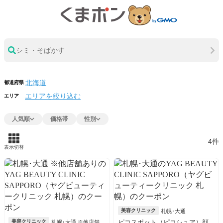
シミ・そばかす
都道府県
エリアを絞り込む
エリア
人気順
価格帯
性別
4件
表示切替
美容クリニック
札幌･大通
美容クリニック
ピコスポット（ピコシュア）顔
札幌･大通 ※他店舗あ