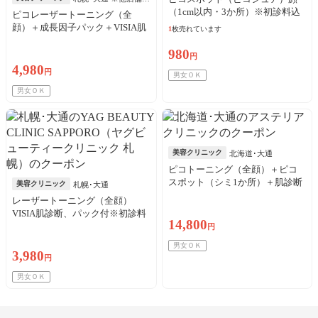
（1cm以内・3か所）※初診料込
り
ピコレーザートーニング（全
顔）＋成長因子パック＋VISIA肌
1
枚売れています
診断
980
円
4,980
円
男女ＯＫ
男女ＯＫ
美容クリニック
北海道･大通
ピコトーニング（全顔）＋ピコ
スポット（シミ1か所）＋肌診断
美容クリニック
札幌･大通
※初診料込み
レーザートーニング（全顔）
VISIA肌診断、パック付※初診料
14,800
込
円
男女ＯＫ
3,980
円
男女ＯＫ