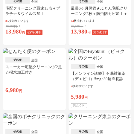
その他
その他
全国
全国
宅配クリーニング最速15点＋プ
最長6ヶ月保管★ふとん宅配クリ
ラチナ＆ウイルス加工
ーニング2枚＋防虫防カビ加工＋
しみ抜き
85
枚売れています
64
枚売れています
40,788円
22,528円
13,980
13,980
円
65
%OFF
円
37
%OFF
その他
全国
スニーカー宅配クリーニング2足
その他
全国
☆撥水加工付き
【オンライン診療】不眠対策薬
（デエビゴ）5mg×30錠※初診
料・送料込
7
枚売れています
6,980
円
5,980
円
男女ＯＫ
その他
その他
全国
全国