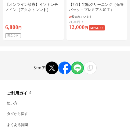
【オンライン診療】イソトレチ
【7点】宅配クリーニング（保管
ノイン（アクネトレント）
パック＋プレミアム加工）
10mg×1か月分※初診料・送料込
29
枚売れています
24,200円
6,800
12,000
円
円
50
%OFF
男女ＯＫ
シェア
ご利用ガイド
使い方
タグから探す
よくある質問