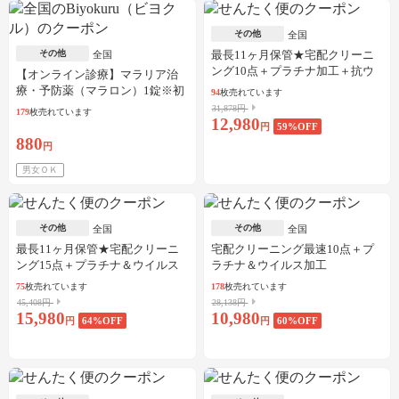
その他
全国
その他
最長11ヶ月保管★宅配クリーニ
全国
ング10点＋プラチナ加工＋抗ウ
【オンライン診療】マラリア治
イルス加工
療・予防薬（マラロン）1錠※初
94
枚売れています
診料・送料込／30枚可
31,878円
179
枚売れています
12,980
円
59
%OFF
880
円
男女ＯＫ
その他
その他
全国
全国
最長11ヶ月保管★宅配クリーニ
宅配クリーニング最速10点＋プ
ング15点＋プラチナ＆ウイルス
ラチナ＆ウイルス加工
加工
75
枚売れています
178
枚売れています
45,408円
28,138円
15,980
10,980
円
64
%OFF
円
60
%OFF