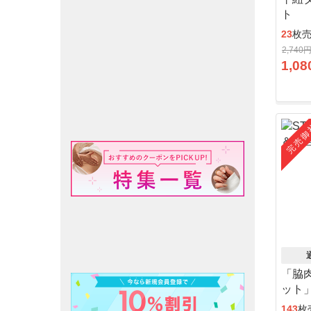
ト
23
枚
2,740
1,08
完売御
「脇
ット
143
枚