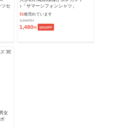
ンツセ
♪「サマーシフォンシャツ」
31
枚売れています
3,940円
1,480
62
%OFF
円
男女
ッポ