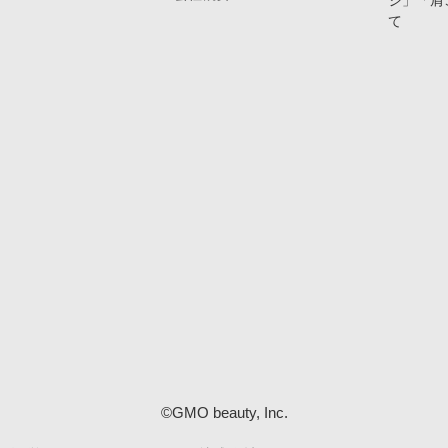
ジ」「肩
て
©GMO beauty, Inc.