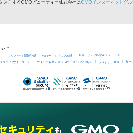
」を運営するGMOビューティー株式会社は
GMOインターネットグル
ついて
セキュリティ相談AIチャットボット
4」
パスワード漏洩診断
Webサイトリスク診断
セキ
ュリティ byイエラエ）
サイバー攻撃対策（GMO Flatt Security）
なりすまし対策