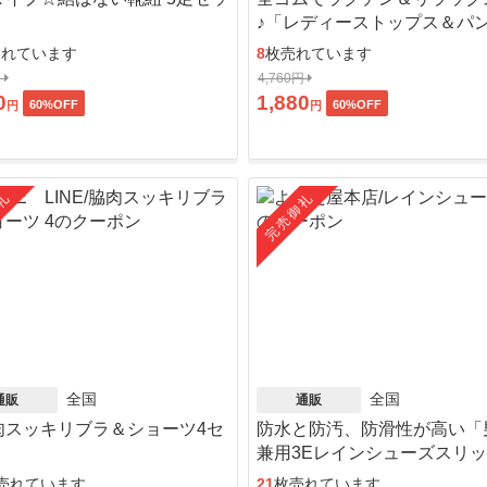
♪「レディーストップス＆パ
ット」
売れています
8
枚売れています
円
4,760円
0
1,880
60
%OFF
60
%OFF
円
円
礼
完売御礼
全国
全国
通販
通販
肉スッキリブラ＆ショーツ4セ
防水と防汚、防滑性が高い「
」
兼用3Eレインシューズスリ
ン」
売れています
21
枚売れています