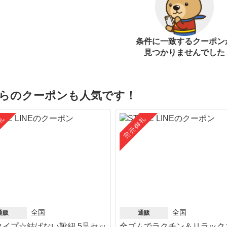
条件に一致するクーポン
見つかりませんでした
らのクーポンも人気です！
礼
完売御礼
全国
全国
通販
通販
タイプ☆結ばない靴紐 5足セッ
全ゴムでラクチン＆リラック