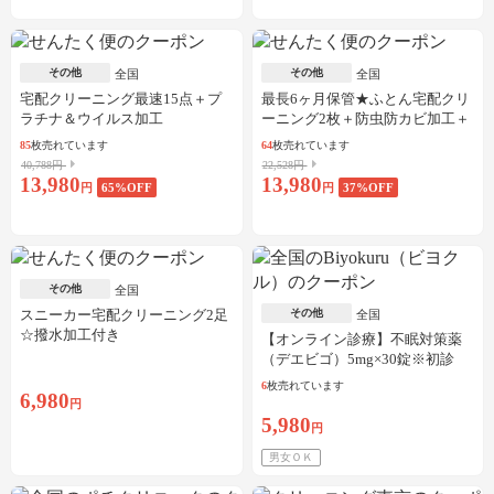
その他
その他
全国
全国
宅配クリーニング最速15点＋プ
最長6ヶ月保管★ふとん宅配クリ
ラチナ＆ウイルス加工
ーニング2枚＋防虫防カビ加工＋
しみ抜き
85
枚売れています
64
枚売れています
40,788円
22,528円
13,980
13,980
円
65
%OFF
円
37
%OFF
その他
全国
スニーカー宅配クリーニング2足
その他
全国
☆撥水加工付き
【オンライン診療】不眠対策薬
（デエビゴ）5mg×30錠※初診
料・送料込
6
枚売れています
6,980
円
5,980
円
男女ＯＫ