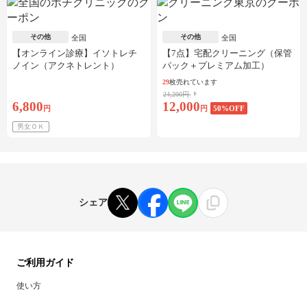
その他
その他
全国
全国
【オンライン診療】イソトレチ
【7点】宅配クリーニング（保管
ノイン（アクネトレント）
パック＋プレミアム加工）
10mg×1か月分※初診料・送料込
29
枚売れています
24,200円
6,800
12,000
円
円
50
%OFF
男女ＯＫ
シェア
ご利用ガイド
使い方