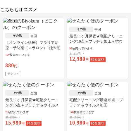
こちらもオススメ
その他
全国
その他
最長11ヶ月保管★宅配クリーニ
全国
ング10点＋プラチナ加工＋抗ウ
【オンライン診療】マラリア治
イルス加工
療・予防薬（マラロン）1錠※初
93
枚売れています
診料・送料込／30枚可
31,878円
179
枚売れています
12,980
円
59
%OFF
880
円
男女ＯＫ
その他
その他
全国
全国
最長11ヶ月保管★宅配クリーニ
宅配クリーニング最速10点＋プ
ング15点＋プラチナ＆ウイルス
ラチナ＆ウイルス加工
加工
75
枚売れています
178
枚売れています
45,408円
28,138円
15,980
10,980
円
64
%OFF
円
60
%OFF