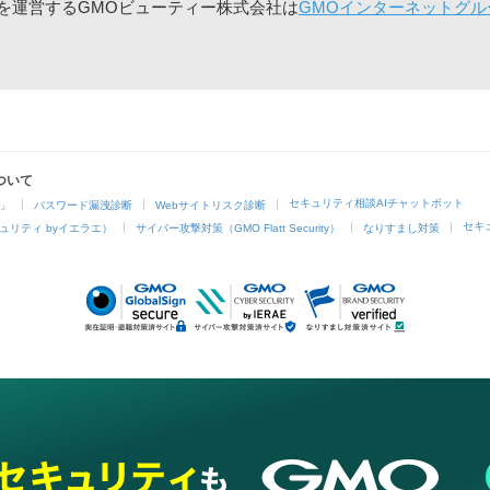
」を運営するGMOビューティー株式会社は
GMOインターネットグル
ついて
セキュリティ相談AIチャットボット
4」
パスワード漏洩診断
Webサイトリスク診断
セキ
ュリティ byイエラエ）
サイバー攻撃対策（GMO Flatt Security）
なりすまし対策