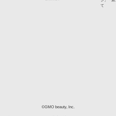
ジ」「肩
て
©GMO beauty, Inc.