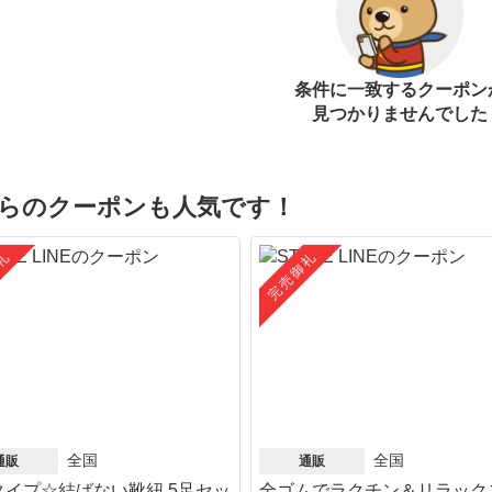
条件に一致するクーポン
見つかりませんでした
らのクーポンも人気です！
礼
完売御礼
全国
全国
通販
通販
タイプ☆結ばない靴紐 5足セッ
全ゴムでラクチン＆リラック