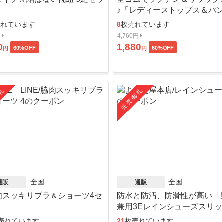
♪「レディーストップス＆パ
ット」
売れています
8
枚売れています
円
4,760円
0
1,880
60
%OFF
60
%OFF
円
円
礼
完売御礼
全国
全国
通販
通販
肉スッキリブラ＆ショーツ4セ
防水と防汚、防滑性が高い「
」
兼用3Eレインシューズスリ
ン」
売れています
21
枚売れています