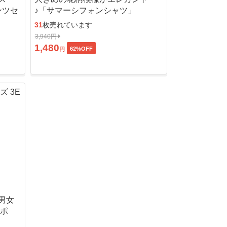
ンツセ
♪「サマーシフォンシャツ」
31
枚売れています
3,940円
1,480
62
%OFF
円
男女
ッポ