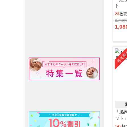
ト
23
枚
2,740
1,08
完売御
「脇
ット
143
枚